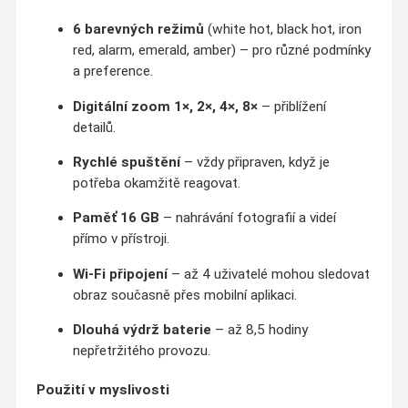
6 barevných režimů
(white hot, black hot, iron
red, alarm, emerald, amber) – pro různé podmínky
a preference.
Digitální zoom 1×, 2×, 4×, 8×
– přiblížení
detailů.
Rychlé spuštění
– vždy připraven, když je
potřeba okamžitě reagovat.
Paměť 16 GB
– nahrávání fotografií a videí
přímo v přístroji.
Wi-Fi připojení
– až 4 uživatelé mohou sledovat
obraz současně přes mobilní aplikaci.
Dlouhá výdrž baterie
– až 8,5 hodiny
nepřetržitého provozu.
Použití v myslivosti