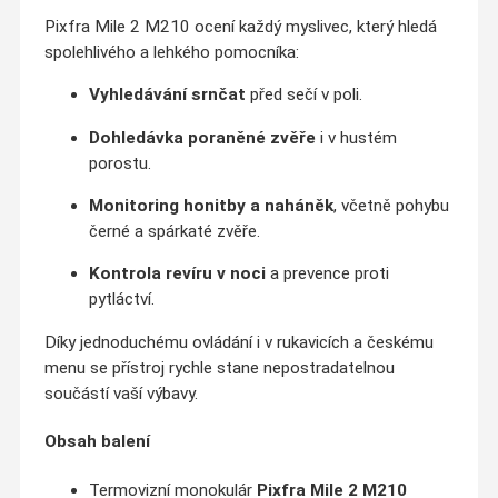
Pixfra Mile 2 M210 ocení každý myslivec, který hledá
spolehlivého a lehkého pomocníka:
Vyhledávání srnčat
před sečí v poli.
Dohledávka poraněné zvěře
i v hustém
porostu.
Monitoring honitby a naháněk
, včetně pohybu
černé a spárkaté zvěře.
Kontrola revíru v noci
a prevence proti
pytláctví.
Díky jednoduchému ovládání i v rukavicích a českému
menu se přístroj rychle stane nepostradatelnou
součástí vaší výbavy.
Obsah balení
Termovizní monokulár
Pixfra Mile 2 M210