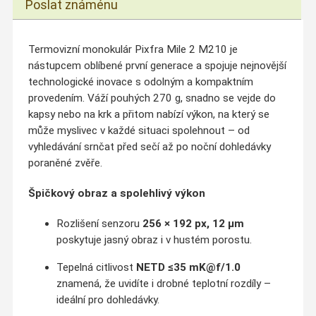
Poslat známénu
Termovizní monokulár Pixfra Mile 2 M210 je
nástupcem oblíbené první generace a spojuje nejnovější
technologické inovace s odolným a kompaktním
provedením. Váží pouhých 270 g, snadno se vejde do
kapsy nebo na krk a přitom nabízí výkon, na který se
může myslivec v každé situaci spolehnout – od
vyhledávání srnčat před sečí až po noční dohledávky
poraněné zvěře.
Špičkový obraz a spolehlivý výkon
Rozlišení senzoru
256 × 192 px, 12 μm
poskytuje jasný obraz i v hustém porostu.
Tepelná citlivost
NETD ≤35 mK@f/1.0
znamená, že uvidíte i drobné teplotní rozdíly –
ideální pro dohledávky.