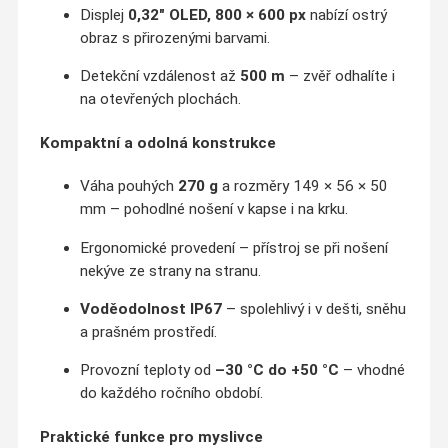
Displej
0,32″ OLED, 800 × 600 px
nabízí ostrý
obraz s přirozenými barvami.
Detekční vzdálenost až
500 m
– zvěř odhalíte i
na otevřených plochách.
Kompaktní a odolná konstrukce
Váha pouhých
270 g
a rozměry 149 × 56 × 50
mm – pohodlné nošení v kapse i na krku.
Ergonomické provedení – přístroj se při nošení
nekýve ze strany na stranu.
Voděodolnost IP67
– spolehlivý i v dešti, sněhu
a prašném prostředí.
Provozní teploty od
–30 °C do +50 °C
– vhodné
do každého ročního období.
Praktické funkce pro myslivce