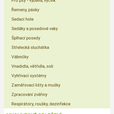
Pro psy - výbava, výcvik
Řemeny, pásky
Sedací hole
Sedáky a posedové vaky
Šplhací posedy
Střelecká sluchátka
Vábničky
Vnadidla, větřidla, soli
Vyhřívací systémy
Zaměřovací lišty a mušky
Zpracování zvěřiny
Respirátory, roušky, dezinfekce