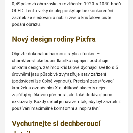
0,49palcová obrazovka s rozlišením 1920 × 1080 bodů
OLED. Tento velký displej poskytuje bezkonkurenční
zážitek ze sledování a nabízí živé a křišťálově čisté
podání obrazu.
Nový design rodiny Pixfra
Objevte dokonalou harmonii stylu a funkce –
charakteristické boční tlačítko napájení podtrhuje
unikátní design, zatímco křišťálové dýchající světlo s 5
úrovněmi jasu působivě zvýrazňuje stav zařízení
(podsvícení lze úplně vypnout). Precizní zaostřovací
kroužek s označením X a uhlíkové akcenty nejen
zajišťují špičkovou přesnost, ale také dodávají punc
exkluzivity. Každý detail je navržen tak, aby byl zážitek z
používání maximálně komfortní a inspirativní.
Vychutnejte si dechberoucí