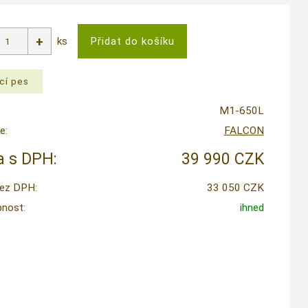
ks
M1-650L
e:
FALCON
 s DPH:
39 990 CZK
ez DPH:
33 050 CZK
nost:
ihned