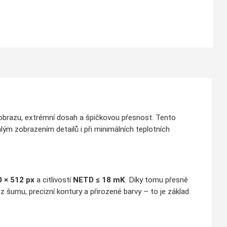
obrazu, extrémní dosah a špičkovou přesnost. Tento
ým zobrazením detailů i při minimálních teplotních
 × 512 px
a citlivostí
NETD ≤ 18 mK
. Díky tomu přesně
 bez šumu, precizní kontury a přirozené barvy – to je základ