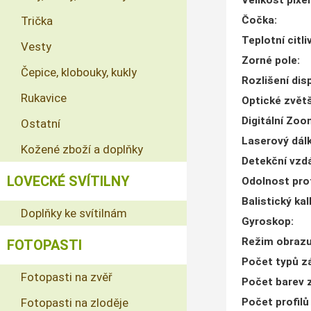
Velikost pixe
Trička
Čočka
:
Teplotní citl
Vesty
Zorné pole
:
Čepice, klobouky, kukly
Rozlišení dis
Rukavice
Optické zvět
Digitální Zo
Ostatní
Laserový dál
Kožené zboží a doplňky
Detekční vzd
LOVECKÉ SVÍTILNY
Odolnost pro
Balistický ka
Doplňky ke svítilnám
Gyroskop
:
Režim obraz
FOTOPASTI
Počet typů z
Fotopasti na zvěř
Počet barev 
Fotopasti na zloděje
Počet profilů