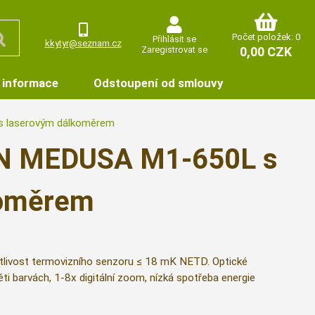
Počet položek: 0
Přihlásit se
kkytyr@seznam.cz
Zaregistrovat se
0,00 CZK
 informace
Odstoupení od smlouvy
 laserovým dálkoměrem
ON MEDUSA M1-650L s
koměrem
livost termovizního senzoru ≤ 18 mK NETD. Optické
ti barvách, 1-8x digitální zoom, nízká spotřeba energie