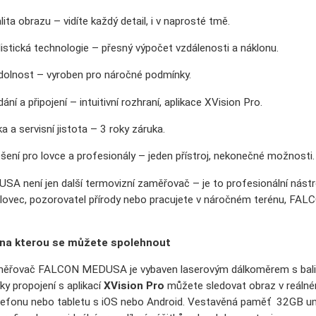
ita obrazu – vidíte každý detail, i v naprosté tmě.
istická technologie – přesný výpočet vzdálenosti a náklonu.
olnost – vyroben pro náročné podmínky.
ní a připojení – intuitivní rozhraní, aplikace XVision Pro.
 a servisní jistota – 3 roky záruka.
šení pro lovce a profesionály – jeden přístroj, nekonečné možnosti.
ení jen další termovizní zaměřovač – je to profesionální nástroj, 
ý lovec, pozorovatel přírody nebo pracujete v náročném terénu, 
 na kterou se můžete spolehnout
ěřovač FALCON MEDUSA je vybaven laserovým dálkoměrem s balisti
y propojení s aplikací
XVision Pro
můžete sledovat obraz v reálném
lefonu nebo tabletu s iOS nebo Android. Vestavěná paměť 32GB u