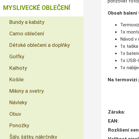
pořizovat fotog
MYSLIVECKÉ OBLEČENÍ
Obsah balení v
Bundy a kabáty
Termovi
1x montáž
Camo oblečení
Návod v č
Dětské oblečení a doplňky
1x taška
1x bater
Golfky
1x USB-C
Kalhoty
1x nabíj
Košile
Na termovizi 
Mikiny a svetry
Návleky
Záruka
:
Obuv
EAN
:
Ponožky
Rozlišení sen
Šály, šátky, nákrčníky