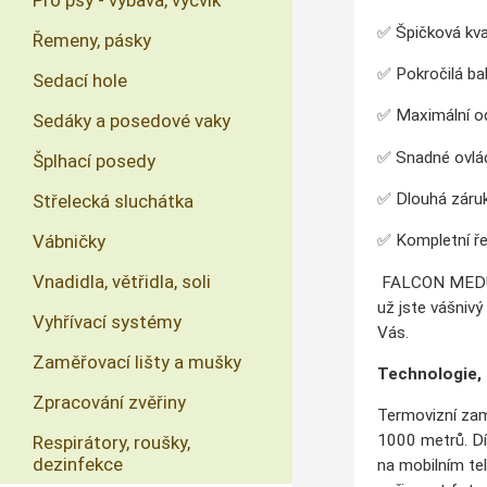
Pro psy - výbava, výcvik
✅ Špičková kval
Řemeny, pásky
✅ Pokročilá bal
Sedací hole
✅ Maximální od
Sedáky a posedové vaky
✅ Snadné ovládá
Šplhací posedy
✅ Dlouhá záruka
Střelecká sluchátka
Vábničky
✅ Kompletní ře
Vnadidla, větřidla, soli
FALCON MEDUSA n
už jste vášniv
Vyhřívací systémy
Vás.
Zaměřovací lišty a mušky
Technologie,
Zpracování zvěřiny
Termovizní zam
1000 metrů. Dík
Respirátory, roušky,
dezinfekce
na mobilním te