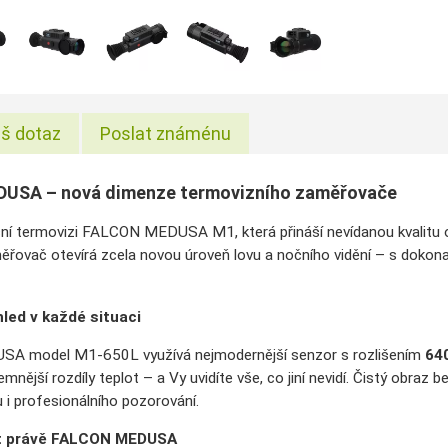
š dotaz
Poslat známénu
USA – nová dimenze termovizního zaměřovače
ční termovizi FALCON MEDUSA M1, která přináší nevídanou kvalitu 
ěřovač otevírá zcela novou úroveň lovu a nočního vidění – s dokonal
led v každé situaci
 model M1-650L využívá nejmodernější senzor s rozlišením
640
jemnější rozdíly teplot – a Vy uvidíte vše, co jiní nevidí. Čistý obraz
 i profesionálního pozorování.
at právě FALCON MEDUSA