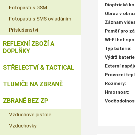
Dioptrická k
Fotopasti s GSM
Obraz v obraz
Fotopasti s SMS ovládáním
Záznam videa
Příslušenství
Paměť pro z
WI-FI hot spo
REFLEXNÍ ZBOŽÍ A
Typ baterie
:
DOPLŇKY
Výdrž baterie
Externí napáj
STŘELECTVÍ & TACTICAL
Provozní tep
TLUMIČE NA ZBRANĚ
Rozměry
:
Hmotnost
:
ZBRANĚ BEZ ZP
Voděodolnost
Vzduchové pistole
Vzduchovky