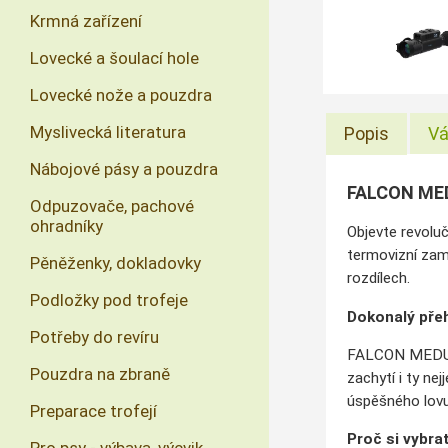
Krmná zařízení
Lovecké a šoulací hole
Lovecké nože a pouzdra
Myslivecká literatura
Popis
Vá
Nábojové pásy a pouzdra
FALCON MED
Odpuzovače, pachové
ohradníky
Objevte revolu
termovizní zam
Pěněženky, dokladovky
rozdílech.
Podložky pod trofeje
Dokonalý přeh
Potřeby do revíru
FALCON MEDUSA
Pouzdra na zbraně
zachytí i ty nej
úspěšného lovu
Preparace trofejí
Proč si vybr