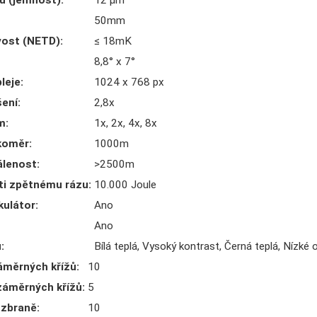
lu (jemnost)
:
12 µm
50mm
ivost (NETD)
:
≤ 18mK
8,8° x 7°
pleje
:
1024 x 768 px
šení
:
2,8x
om
:
1x, 2x, 4x, 8x
koměr
:
1000m
álenost
:
>2500m
ti zpětnému rázu
:
10.000 Joule
lkulátor
:
Ano
Ano
u
:
Bílá teplá, Vysoký kontrast, Černá teplá, Nízké 
áměrných křížů
:
10
záměrných křížů
:
5
 zbraně
:
10