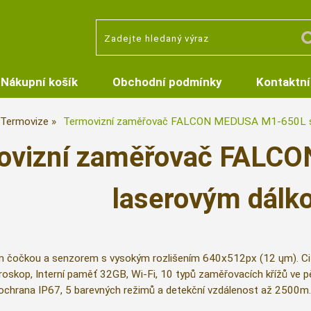
Nákupní košík
Obchodní podmínky
Kontaktní
Termovize
Termovizní zaměřovač FALCON MEDUSA M1-650L s
ovizní zaměřovač FALC
laserovým dál
 čočkou a senzorem s vysokým rozlišením 640x512px (12 ųm). Cit
roskop, Interní paměť 32GB, Wi-Fi, 10 typů zaměřovacích křížů ve pě
 ochrana IP67, 5 barevných režimů a detekční vzdálenost až 2500m.