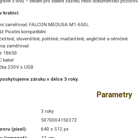
rafie z lovu – ideální pro sdílení zážitků nebo dokumentaci pozorov
 krabici:
zní zaměřovač FALCON MEDUSA M1-650L
 Picatini kompatibilní
eštině, slovenštině, polštině, maďarštině, angličtině a němčině
 na zaměřovač
ie 18650
 kabel
ečka 230V s USB
poskytujeme záruku v délce 3 roky.
Parametry
3 roky
5070004150372
zoru (pixel)
:
640 x 512 px