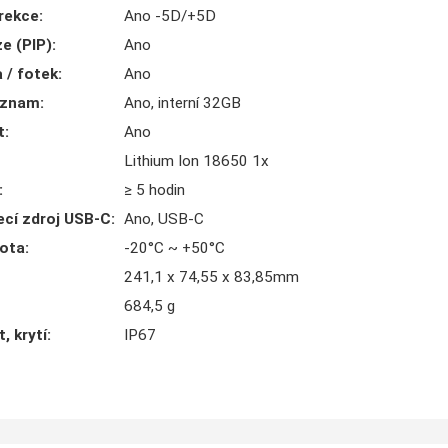
orekce
:
Ano -5D/+5D
e (PIP)
:
Ano
 / fotek
:
Ano
áznam
:
Ano, interní 32GB
t
:
Ano
Lithium Ion 18650 1x
:
≥ 5 hodin
ecí zdroj USB-C
:
Ano, USB-C
lota
:
-20°C ~ +50°C
241,1 x 74,55 x 83,85mm
684,5 g
, krytí
:
IP67