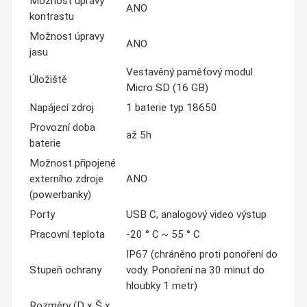
Možnost úpravy
ANO
kontrastu
Možnost úpravy
ANO
jasu
Vestavěný paměťový modul
Úložiště
Micro SD (16 GB)
Napájecí zdroj
1 baterie typ 18650
Provozní doba
až 5h
baterie
Možnost připojené
externího zdroje
ANO
(powerbanky)
Porty
USB C, analogový video výstup
Pracovní teplota
-20 ° C ~ 55 ° C
IP67 (chráněno proti ponoření do
Stupeň ochrany
vody. Ponoření na 30 minut do
hloubky 1 metr)
Rozměry (D x Š x