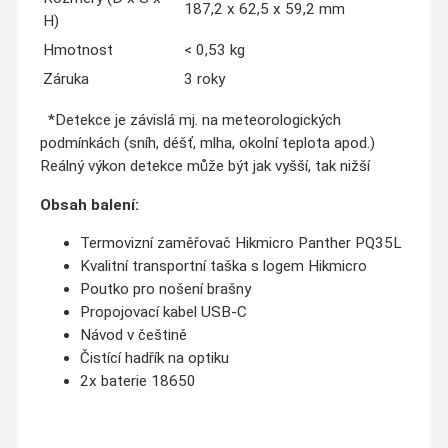
187,2 x 62,5 x 59,2 mm
H)
Hmotnost
< 0,53 kg
Záruka
3 roky
*Detekce je závislá mj. na meteorologických
podmínkách (sníh, déšť, mlha, okolní teplota apod.)
Reálný výkon detekce může být jak vyšší, tak nižší
Obsah balení:
Termovizní zaměřovač Hikmicro Panther PQ35L
Kvalitní transportní taška s logem Hikmicro
Poutko pro nošení brašny
Propojovací kabel USB-C
Návod v češtině
Čistící hadřík na optiku
2x baterie 18650