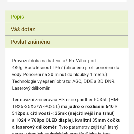
Popis
Váš dotaz
Poslat známénu
Provozní doba na baterie až 5h. Váha: pod
480g. Vodotěsnost: IP67 (chráněno proti ponoření do
vody. Ponoření na 30 minut do hloubky 1 metru).
Technologie vylepšení obrazu: AGC, DDE a 3D DNR.
Laserový dálkoměr.
Termovizní zaměřovač Hikmicro panther PQ35L (HM-
TR26-35XG/W-PQ35L) má
jádro o rozlišení 640 ×
512px
s citlivostí < 35mk (nejcitlivější na trhu!
)
a
1024 × 768px OLED displej, kvalitní 35mm čočku
a laserový dálkoměr
. Tyto parametry zajišťují jasný
obraz v drsných podmínkách prostředí jako je tma,