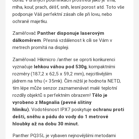
mlha, kouř, prach, déšť, sníh, lesní porost atd. Toto vše
podporuje Váš perfektní zásah cíle při lovu, nebo
ochraně majetku.
Zaměřovač
Panther disponuje laserovým
dálkoměrem
. Přesná vzdálenost k cíli se Vám v
metrech promítá na displeji.
Zaměřovač Hikmicro /anther se oproti konkurenci
vyznačuje
lehkou váhou pod 530g
, kompaktními
rozměry (187,2 x 62,5 x 59,2 mm), nejcitlivějším
jádrem na trhu (< 35mk). Čím nižší je hodnota NETD,
tím lépe může senzor zaznamenávat malé teplotní
rozdíly objektů s perfektním obrazem!
Tělo je
vyrobeno z Magnalia (pevné slitiny
hliníku).
Vodotěsnost IPX7 poskytuje
ochranu proti
dešti, sněhu a pádu do vody do 1 metrové
hloubky až na dobu 30 minut.
Panther PQ35L je vybaven nejnovějšími metodami