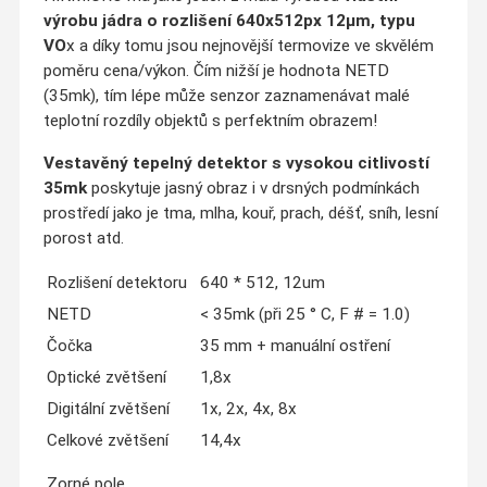
výrobu jádra o rozlišení 640x512px 12
µm, typu
VO
x a díky tomu jsou nejnovější termovize ve skvělém
poměru cena/výkon. Čím nižší je hodnota NETD
(35mk), tím lépe může senzor zaznamenávat malé
teplotní rozdíly objektů s perfektním obrazem!
Vestavěný tepelný detektor s vysokou citlivostí
35mk
poskytuje jasný obraz i v drsných podmínkách
prostředí jako je tma, mlha, kouř, prach, déšť, sníh, lesní
porost atd.
Rozlišení detektoru
640 * 512, 12um
NETD
< 35mk (při 25 ° C, F # = 1.0)
Čočka
35 mm + manuální ostření
Optické zvětšení
1,8x
Digitální zvětšení
1x, 2x, 4x, 8x
Celkové zvětšení
14,4x
Zorné pole