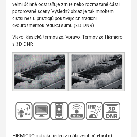
velmi účinně odstraňuje zrnité nebo rozmazané části
pozorované scény. Výsledný obraz je tak mnohem
čistší než u přístrojů používajících tradiční
dvourozměrnou redukci šumu (2D DNR).
Vlevo: klasická termovize. Vpravo: Termovize Hikmicro
s 3D DNR
HIKMICRO má jako jeden z mála výrobců
vlastní