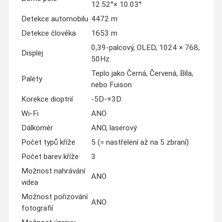
12.52°× 10.03°
Detekce automobilu
4472 m
Detekce člověka
1653 m
0,39-palcový, OLED, 1024 × 768,
Displej
50Hz
Teplo jako Černá, Červená, Bíla,
Palety
nebo Fuison
Korekce dioptrií
-5D-+3D
Wi-Fi
ANO
Dálkoměr
ANO, laserový
Počet typů kříže
5 (= nastřelení až na 5 zbraní)
Počet barev kříže
3
Možnost nahrávání
ANO
videa
Možnost pořizování
ANO
fotografií