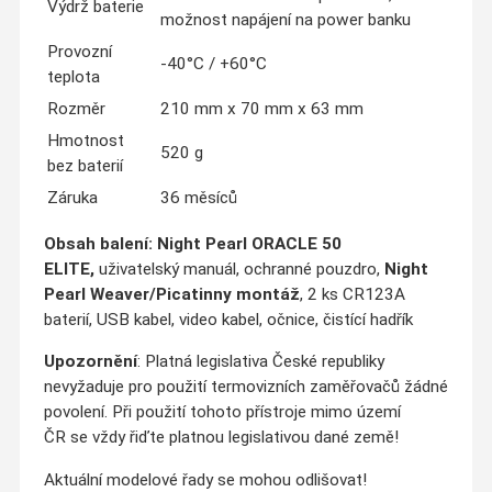
Výdrž baterie
možnost napájení na power banku
Provozní
-40°C / +60°C
teplota
Rozměr
210 mm x 70 mm x 63 mm
Hmotnost
520 g
bez baterií
Záruka
36 měsíců
Obsah balení:
Night Pearl ORACLE 50
ELITE,
uživatelský manuál, ochranné pouzdro,
Night
Pearl Weaver/Picatinny montáž
, 2 ks CR123A
baterií, USB kabel, video kabel, očnice, čistící hadřík
Upozornění
: Platná legislativa České republiky
nevyžaduje pro použití termovizních zaměřovačů žádné
povolení. Při použití tohoto přístroje mimo území
ČR se vždy řiďte platnou legislativou dané země!
Aktuální modelové řady se mohou odlišovat!