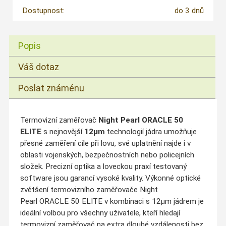
Dostupnost:
do 3 dnů
Popis
Váš dotaz
Poslat známénu
Termovizní zaměřovač
Night Pearl ORACLE 50
ELITE
s nejnovější
12µm
technologií jádra umožňuje
přesné zaměření cíle při lovu, své uplatnění najde i v
oblasti vojenských, bezpečnostních nebo policejních
složek. Precizní optika a loveckou praxí testovaný
software jsou garancí vysoké kvality. Výkonné optické
zvětšení termovizního zaměřovače Night
Pearl ORACLE 50 ELITE v kombinaci s 12µm jádrem je
ideální volbou pro všechny uživatele, kteří hledají
termovizní zaměřovač na extra dlouhé vzdálenosti bez