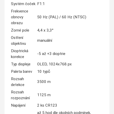
Systém čoček
F1:1
Frekvence
obnovy
50 Hz (PAL) / 60 Hz (NTSC)
obrazu
Zorné pole
4,4 x 3,3°
Ostření
manuální
objektivu
Dioptrická
-5 až +3 dioptrie
korekce
Typ displeje
OLED, 1024x768 px
Paleta barev
10 typů
Rozsah
3500 m
detekce
Rozsah
1125 m
rozpoznání
Napájení
2 ks CR123
až 5 hod dle okolních podmínek,