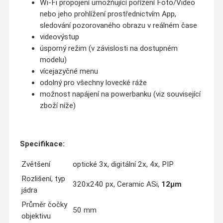
Wi-Fi propojení umožňující pořízení Foto/Video
nebo jeho prohlížení prostřednictvím App,
sledování pozorovaného obrazu v reálném čase
videovýstup
úsporný režim (v závislosti na dostupném
modelu)
vícejazyčné menu
odolný pro všechny lovecké ráže
možnost napájení na powerbanku (viz související
zboží níže)
Specifikace:
Zvětšení
optické 3x, digitální 2x, 4x, PIP
Rozlišení, typ
320x240 px, Ceramic ASi,
12µm
jádra
Průměr čočky
50 mm
objektivu