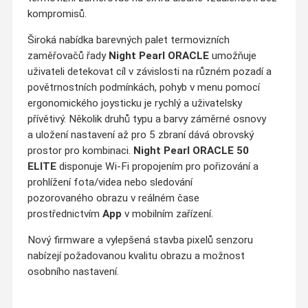
kompromisů.
Široká nabídka barevných palet termovizních
zaměřovačů řady
Night Pearl ORACLE
umožňuje
uživateli detekovat cíl v závislosti na různém pozadí a
povětrnostních podmínkách, pohyb v menu pomocí
ergonomického joysticku je rychlý a uživatelsky
přívětivý. Několik druhů typu a barvy záměrné osnovy
a uložení nastavení až pro 5 zbraní dává obrovský
prostor pro kombinaci.
Night Pearl ORACLE 50
ELITE
disponuje Wi-Fi propojením pro pořizování a
prohlížení fota/videa nebo sledování
pozorovaného obrazu v reálném čase
prostřednictvím
App
v mobilním zařízení.
Nový firmware a vylepšená stavba pixelů senzoru
nabízejí požadovanou kvalitu obrazu a možnost
osobního nastavení.