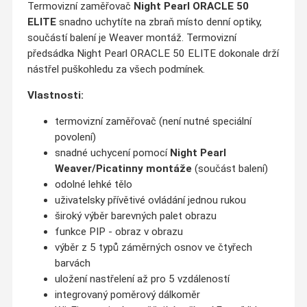
Termovizní zaměřovač
Night Pearl ORACLE 50
ELITE
snadno uchytíte na zbraň místo denní optiky,
součástí balení je Weaver montáž. Termovizní
předsádka Night Pearl ORACLE 50 ELITE dokonale drží
nástřel puškohledu za všech podmínek.
Vlastnosti:
termovizní zaměřovač (není nutné speciální
povolení)
snadné uchycení pomocí
Night Pearl
Weaver/Picatinny montáže
(součást balení)
odolné lehké tělo
uživatelsky přívětivé ovládání jednou rukou
široký výběr barevných palet obrazu
funkce PIP - obraz v obrazu
výběr z 5 typů záměrných osnov ve čtyřech
barvách
uložení nastřelení až pro 5 vzdáleností
integrovaný poměrový dálkoměr