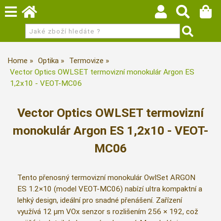
Home
Optika
Termovize
Vector Optics OWLSET termovizní monokulár Argon ES
1,2x10 - VEOT-MC06
Vector Optics OWLSET termovizní
monokulár Argon ES 1,2x10 - VEOT-
MC06
Tento přenosný termovizní monokulár OwlSet ARGON
ES 1.2×10 (model VEOT-MC06) nabízí ultra kompaktní a
lehký design, ideální pro snadné přenášení. Zařízení
využívá 12 µm VOx senzor s rozlišením 256 × 192, což