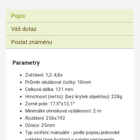
Popis
Váš dotaz
Poslat známénu
Parametry
Zvětšení: 1,2-4,8x
Průměr okulárové čočky: 10mm
Celková délka: 131 mm
Hmotnost (netto): (bez krytek objektivu): 228g
Zorné pole: 17.5°x13,1°
Minimální ohnisková vzdálenost: 2 m
Rozlišení: 256x192
Očnice: 25mm
Typ ostření: manuální - podle popisu jednooké
ovládání (one-button) s ručním nastavením