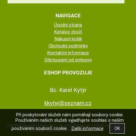
NAVIGACE
Úvodní strana
Katalog zboží
Nákupní košík
Obchodní podmínky
Kontaktní informace
Odstoupení od smlouvy
ESHOP PROVOZUJE
Bc. Karel Kytýr
kkytyr@seznam.cz
Při poskytování služeb nám pomáhají soubory cookie.
Používáním našich služeb vyjadřujete souhlas s naším
Copyright ©
www.svetmyslivcu.cz
,
provozováno na systému
tvorba
používáním souborů cookie.
Další informace
e-shopu
a
pronájem e-shopu
Shop5.cz