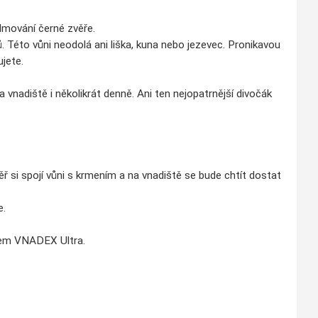
ilmování černé zvěře.
nů. Této vůni neodolá ani liška, kuna nebo jezevec. Pronikavou
ujete.
 vnadiště i několikrát denně. Ani ten nejopatrnější divočák
zvěř si spojí vůni s krmením a na vnadiště se bude chtít dostat
e.
dlem VNADEX Ultra.