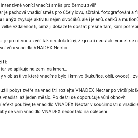
intenzivně vonící vnadící směs pro černou zvěř.
je pachová vnadící směs pro účely lovu, sčítání, fotografování a f
ar anýz
zvyšuje aktivitu nejen divočáků, ale i jelenů, daňků a muflo
na velké vzdálenosti, čímž ji dokážete dostat přesně tam, kam potřeb
e pro černou zvěř tak neodolatelný, že ji nutí neustále vracet se na
ivní vůni vnadidla VNADEX Nectar.
tí:
r se aplikuje na zem, na kmen...
by v oblasti ve které vnadíme bylo i krmivo (kukuřice, obilí, ovoce) , 
užili pobyt zvěře na vnadišti, rozlejte VNADEX Nectar po větší ploš
a vnadišti až jeden měsíc. Po dešti se doporučuje vůni obnovit.
pší efekt používejte vnadidlo VNADEX Nectar v součinnosti s vnadi
, aby se vám vnadidlo VNADEX nedostalo na oblečení.