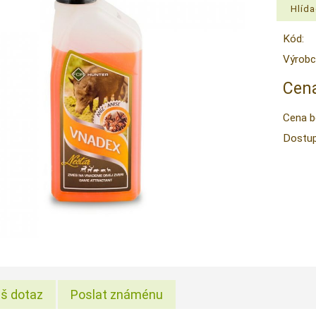
Kód:
Výrobc
Cena
Cena b
Dostup
š dotaz
Poslat známénu