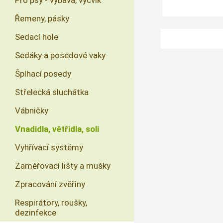
Pro psy - výbava, výcvik
Řemeny, pásky
Sedací hole
Sedáky a posedové vaky
Šplhací posedy
Střelecká sluchátka
Vábničky
Vnadidla, větřidla, soli
Vyhřívací systémy
Zaměřovací lišty a mušky
Zpracování zvěřiny
Respirátory, roušky,
dezinfekce