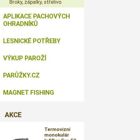
Broky, zápalky, střelivo
APLIKACE PACHOVÝCH
OHRADNÍKŮ
LESNICKÉ POTŘEBY
VÝKUP PAROŽÍ
PARŮŽKY.CZ
MAGNET FISHING
AKCE
Termovizní
monokulár