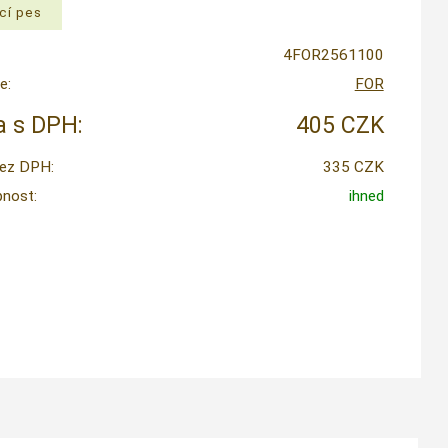
4FOR2561100
e:
FOR
 s DPH:
405 CZK
ez DPH:
335 CZK
nost:
ihned