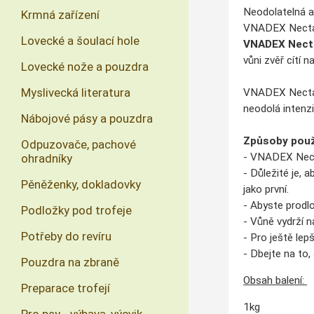
Neodolatelná a 
Krmná zařízení
VNADEX Nectar 
Lovecké a šoulací hole
VNADEX Nect
vůni zvěř cítí 
Lovecké nože a pouzdra
Myslivecká literatura
VNADEX Nectar j
neodolá intenz
Nábojové pásy a pouzdra
Způsoby použi
Odpuzovače, pachové
- VNADEX Necta
ohradníky
- Důležité je, a
Pěněženky, dokladovky
jako první.
- Abyste prodlo
Podložky pod trofeje
- Vůně vydrží n
Potřeby do revíru
- Pro ještě le
- Dbejte na to
Pouzdra na zbraně
Obsah balení:
Preparace trofejí
1kg