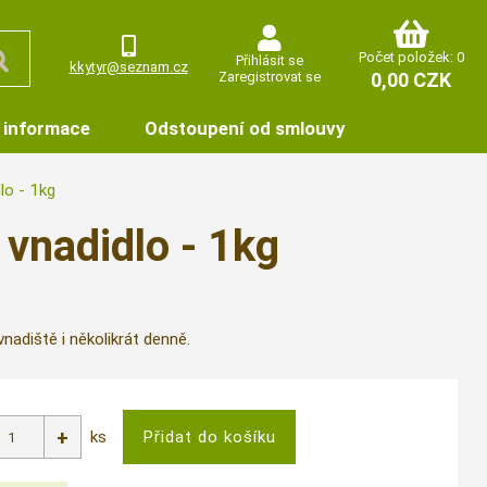
Počet položek: 0
Přihlásit se
kkytyr@seznam.cz
Zaregistrovat se
0,00 CZK
 informace
Odstoupení od smlouvy
lo - 1kg
vnadidlo - 1kg
nadiště i několikrát denně.
ks