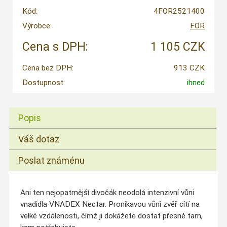
Kód:
4FOR2521400
Výrobce:
FOR
Cena s DPH:
1 105 CZK
Cena bez DPH:
913 CZK
Dostupnost:
ihned
Popis
Váš dotaz
Poslat známénu
Ani ten nejopatrnější divočák neodolá intenzivní vůni
vnadidla VNADEX Nectar. Pronikavou vůni zvěř cítí na
velké vzdálenosti, čímž ji dokážete dostat přesně tam,