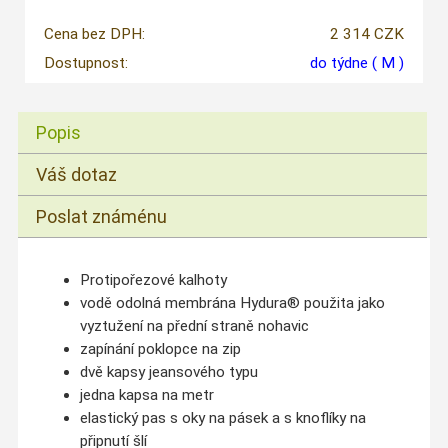
Cena bez DPH:
2 314 CZK
Dostupnost:
do týdne
( M )
Popis
Váš dotaz
Poslat známénu
Protipořezové kalhoty
vodě odolná membrána Hydura® použita jako
vyztužení na přední straně nohavic
zapínání poklopce na zip
dvě kapsy jeansového typu
jedna kapsa na metr
elastický pas s oky na pásek a s knoflíky na
připnutí šlí