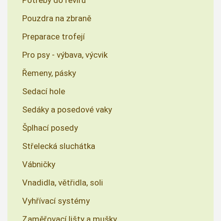
Pouzdra na zbraně
Preparace trofejí
Pro psy - výbava, výcvik
Řemeny, pásky
Sedací hole
Sedáky a posedové vaky
Šplhací posedy
Střelecká sluchátka
Vábničky
Vnadidla, větřidla, soli
Vyhřívací systémy
Zaměřovací lišty a mušky