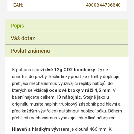
EAN:
4000844736840
Popis
Váš dotaz
Poslat známénu
K pohonu slouží
dvě 12g CO2 bombičky
. Ty se
umisťují do pažby. Realistický pocit ze střelby doplňuje
přebíjecí mechanismus využívající repliky nábojů, do
kterých se vkládají
ocelové broky v ráži 4,5 mm
. V
balení najdete celkem
10 nábojnic
. Stejně jako u
originálu musíte naplnit trubicový zásobník pod hlavní a
před každým výstřelem natáhnout nabíjecí páku. Během
přebíjení mechanismus vyhazuje jednotlivé nábojnice.
Hlaveň s hladkým vývrtem
je dlouhá 466 mm. K