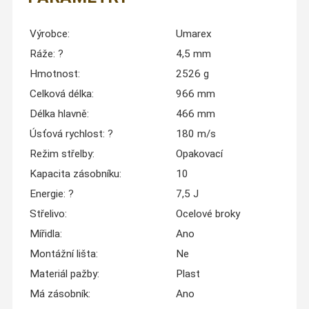
Výrobce:
Umarex
Ráže:
?
4,5 mm
Hmotnost:
2526 g
Celková délka:
966 mm
Délka hlavně:
466 mm
Úsťová rychlost:
?
180 m/s
Režim střelby:
Opakovací
Kapacita zásobníku:
10
Energie:
?
7,5 J
Střelivo:
Ocelové broky
Mířidla:
Ano
Montážní lišta:
Ne
Materiál pažby:
Plast
Má zásobník:
Ano