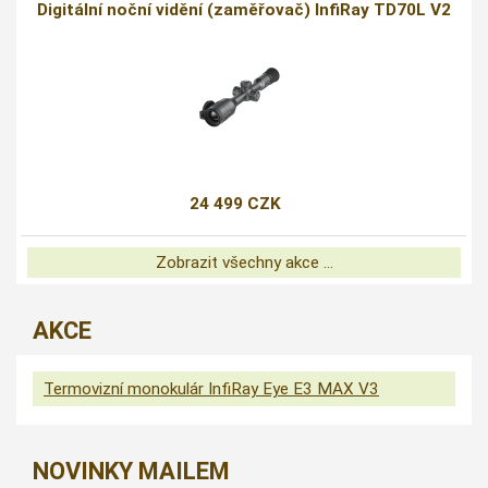
Digitální noční vidění (zaměřovač) InfiRay TD70L V2
24 499 CZK
Zobrazit všechny akce ...
AKCE
Termovizní monokulár InfiRay Eye E3 MAX V3
NOVINKY MAILEM