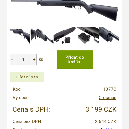
ks
Kód:
1077C
Výrobce:
Crosman
Cena s DPH:
3 199 CZK
Cena bez DPH:
2 644 CZK