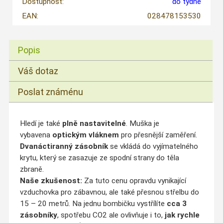
Dostupnost:
do týdne
EAN:
028478153530
Popis
Váš dotaz
Poslat známénu
Hledí je také
plně nastavitelné
. Muška je
vybavena
optickým
vláknem
pro přesnější zaměření.
Dvanáctiranný zásobník
se vkládá do vyjímatelného
krytu, který se zasazuje ze spodní strany do těla
zbraně.
Naše zkušenost:
Za tuto cenu opravdu vynikající
vzduchovka pro zábavnou, ale také přesnou střelbu do
15 – 20 metrů. Na jednu bombičku vystřílíte
cca 3
zásobníky
, spotřebu CO2 ale ovlivňuje i to,
jak rychle