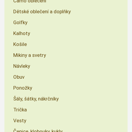
Camo oblečení
Dětské oblečení a doplňky
Golfky
Kalhoty
Košile
Mikiny a svetry
Návleky
Obuv
Ponožky
Šály, šátky, nákrčníky
Trička
Vesty
Čepice, klobouky, kukly