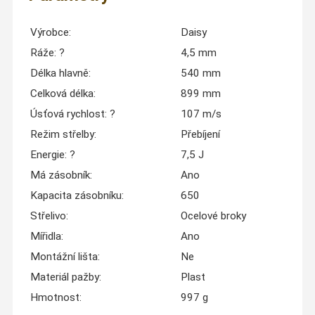
Výrobce:
Daisy
Ráže:
?
4,5 mm
Délka hlavně:
540 mm
Celková délka:
899 mm
Úsťová rychlost:
?
107 m/s
Režim střelby:
Přebíjení
Energie:
?
7,5 J
Má zásobník:
Ano
Kapacita zásobníku:
650
Střelivo:
Ocelové broky
Mířidla:
Ano
Montážní lišta:
Ne
Materiál pažby:
Plast
Hmotnost:
997 g