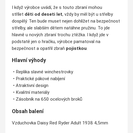
I když výrobce uvádí, že s touto zbraní mohou
střílet
děti od deseti let
, vždy by měl být u střelby
dospělý. Ten bude muset nejen dohlížet na bezpečnost
střelby, ale slabším dětem natáhne pružinu. To jde
hlavně u nových zbraní trochu ztěžka. I když jde v
podstatě jen o hračku, výrobce pamatoval na
bezpečnost a opatřil zbraň
pojistkou
.
Hlavní výhody
• Replika slavné winchestrovky
• Praktické pákové nabíjení
• Atraktivní design
• Kvalitní materiály
• Zásobník na 650 ocelových broků
Obsah balení
Vzduchovka Daisy Red Ryder Adult 1938 4,5mm