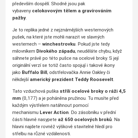
především dospělí. Shodně jsou pak
vybaveny
celokovovým tělem a
gravírováním
pažby
.
Je to replika jedné z nejznámějších westernových
pušek, na které jste mohli narazit ve slavných
westernech –
winchestrovku
. Pokud jste tedy
milovníkem
Divokého západu
, neuděláte chybu, když
sáhnete právě po této pušce na ocelové broky. S její
originální verzí se totiž často spojují i takové ikony
jako
Buffalo Bill
, odstřelovačka Annie Oakley či
někdejší
americký prezident Teddy Roosevelt
.
Tato vzduchová puška
střílí ocelové broky o ráži 4,5
mm
(0,177) a je poháněna pružinou. Tu musíte před
každým výstřelem natáhnout pomocí
mechanismu
Lever Action
. Do zásobníku v přední
části hlavně nasypete
až 650 ocelových broků
. Na
hlavni najdete rovněž výškově stavitelné hledí pro
střelbu na různé vzdálenosti.