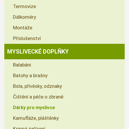
Termovize
Dálkoměry
Montáže
Příslušenství
MYSLIVECKÉ DOPLŇKY
Balabáni
Batohy a brašny
Bola, přívěsky, odznaky
Čištění a péče o zbraně
Dárky pro myslivce
Kamufláže, pláštěnky
Krmná zařízení