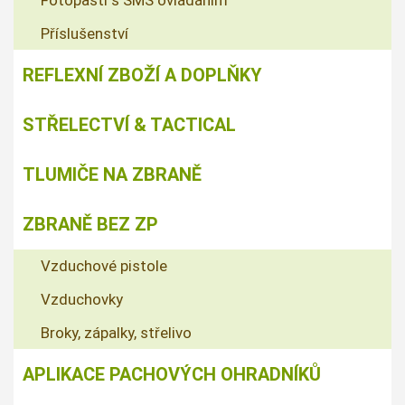
Fotopasti s SMS ovládáním
Příslušenství
REFLEXNÍ ZBOŽÍ A DOPLŇKY
STŘELECTVÍ & TACTICAL
TLUMIČE NA ZBRANĚ
ZBRANĚ BEZ ZP
Vzduchové pistole
Vzduchovky
Broky, zápalky, střelivo
APLIKACE PACHOVÝCH OHRADNÍKŮ