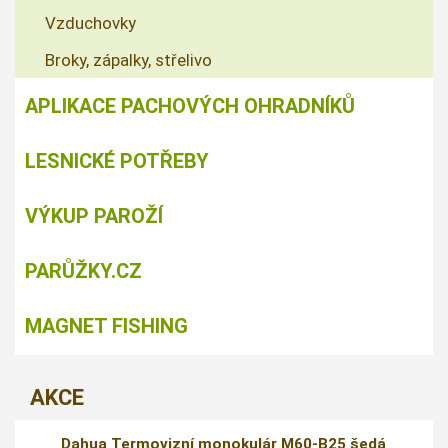
Vzduchovky
Broky, zápalky, střelivo
APLIKACE PACHOVÝCH OHRADNÍKŮ
LESNICKÉ POTŘEBY
VÝKUP PAROŽÍ
PARŮŽKY.CZ
MAGNET FISHING
AKCE
Dahua Termovizní monokulár M60-B25 šedá