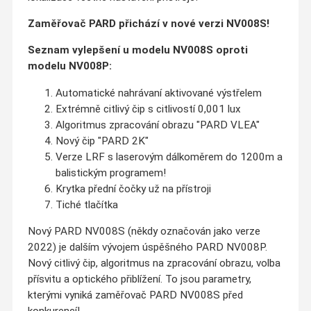
Zaměřovač PARD přichází v nové verzi NV008S!
Seznam vylepšení u modelu NV008S oproti
modelu NV008P:
Automatické nahrávaní aktivované výstřelem
Extrémně citlivý čip s citlivostí 0,001 lux
Algoritmus zpracování obrazu "PARD VLEA"
Nový čip "PARD 2K"
Verze LRF s laserovým dálkoměrem do 1200m a
balistickým programem!
Krytka přední čočky už na přístroji
Tiché tlačítka
Nový PARD NV008S (někdy označován jako verze
2022) je dalším vývojem úspěšného PARD NV008P.
Nový citlivý čip, algoritmus na zpracování obrazu, volba
přísvitu a optického přiblížení. To jsou parametry,
kterými vyniká zaměřovač PARD NV008S před
konkurencí!