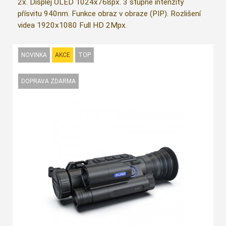
2x. Displej OLED 1024x768px. 3 stupně intenzity
přísvitu 940nm. Funkce obraz v obraze (PIP). Rozlišení
videa 1920x1080 Full HD 2Mpx.