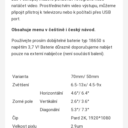
natáčet video. Prostřednictvím video výstupu, můžeme
připojit přístroj k televizoru nebo k počítači přes USB
port.
Obsahuje menu v češtině i český návod.
Používejte prosím dobíjitelné baterie typ 18650 s
napětím 3,7 V! Baterie důrazně doporučujeme nabíjet
pouze na externí nabíječce (není součástí balení).
Varianta
70mm/ 50mm
Zvětšení
6.5-13x/ 4.5-9x
Horizontální
4.6°/ 6.4°
Zorné pole
Vertikální
2.6°/ 3.6°
Diagonální
5.3°/ 7.3°
Čip
Pard 2K, 1920*1080
Velkost pixlu
2.9um