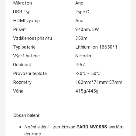
Mikrofon
Ano
USB Typ
Type C
HDMI výstup
Ano
Přísvit
940nm, 5W
Vzdálenost přísvitu
350m
Typ baterie
Lithium lon 18650*1
Výdrž baterie
8 Hodin
Odolnost
IP67
Provozní teplota
-20℃～50℃
Rozměry
182mm*71mm*57mm
Váha
415g/445g
Obsah balení:
Noční vidění - zaměřovač
PARD NV008S
systém
den/noc