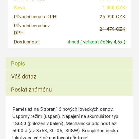
Sleva:
1 000 CZK
Původní cena s DPH:
25 990 CZK
Původní cena bez
21 479 CZK
DPH:
Dostupnost:
ihned
( velikost čočky 4,5x )
Popis
Váš dotaz
Poslat známénu
Paměť až na 5 zbraní. 6 nových loveckých osnov.
Úsporný režim (uspání). Napájení na akumulátor typ
18650 (přiložen v balení). Mechanická odolnost až
6000 J (až 8x68, 30-06, .308W). Kompletně česká
lokalizace včetně nastavení přístroje!