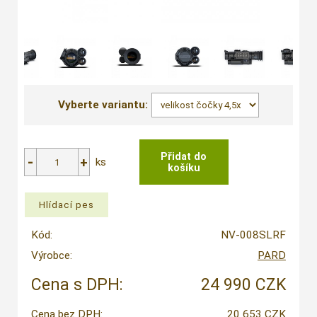
Vyberte variantu:
ks
Kód:
NV-008SLRF
Výrobce:
PARD
Cena s DPH:
24 990 CZK
Cena bez DPH:
20 653 CZK