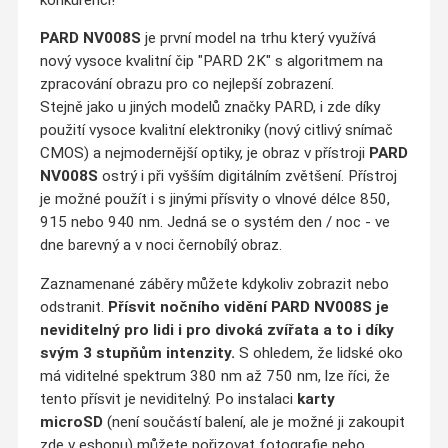
PARD NV008S
je první model na trhu který využívá
nový vysoce kvalitní čip "PARD 2K" s algoritmem na
zpracování obrazu pro co nejlepší zobrazení.
Stejně jako u jiných modelů značky PARD, i zde díky
použití vysoce kvalitní elektroniky (nový citlivý snímač
CMOS) a nejmodernější optiky, je obraz v přístroji
PARD
NV008S
ostrý i při vyšším digitálním zvětšení. Přístroj
je možné použít i s jinými přísvity o vlnové délce 850,
915 nebo 940 nm.
Jedná se o systém den / noc - ve
dne barevný a v noci černobílý obraz.
Zaznamenané záběry můžete kdykoliv zobrazit nebo
odstranit.
Přísvit nočního vidění PARD NV008S je
neviditelný pro lidi i pro divoká zvířata a to i díky
svým 3 stupňům intenzity.
S ohledem, že lidské oko
má viditelné spektrum 380 nm až 750 nm, lze říci, že
tento přísvit je neviditelný.
Po instalaci
karty
microSD
(není součástí balení, ale je možné ji zakoupit
zde v eshopu) můžete pořizovat fotografie nebo