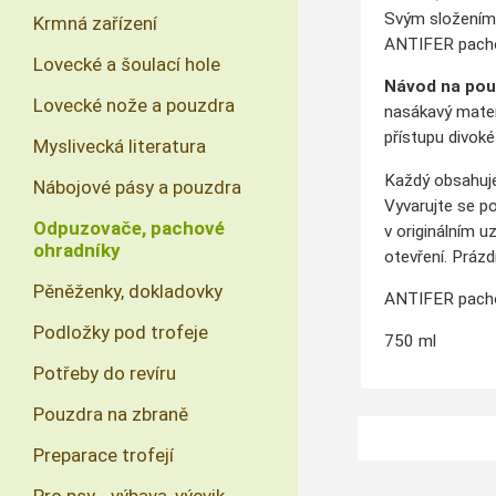
Svým složením, 
Krmná zařízení
ANTIFER pachov
Lovecké a šoulací hole
Návod na použ
Lovecké nože a pouzdra
nasákavý mater
přístupu divok
Myslivecká literatura
Každý obsahuje 
Nábojové pásy a pouzdra
Vyvarujte se po
Odpuzovače, pachové
v originálním u
ohradníky
otevření.
Prázdn
Pěněženky, dokladovky
ANTIFER pachov
Podložky pod trofeje
750 ml
Potřeby do revíru
Pouzdra na zbraně
Preparace trofejí