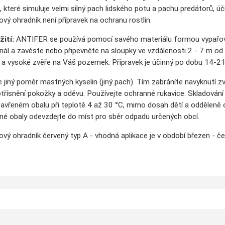
které simuluje velmi silný pach lidského potu a pachu predátorů, úči
ý ohradník není přípravek na ochranu rostlin.
ití:
ANTIFER se používá pomocí savého materiálu formou vypařování.
iál a zavěste nebo připevněte na sloupky ve vzdálenosti 2 - 7 m od
é a vysoké zvěře na Váš pozemek.
Přípravek je účinný po dobu 14-21 
jiný poměr mastných kyselin (jiný pach). Tím zabráníte navyknutí z
třísnění pokožky a oděvu. Používejte ochranné rukavice. Skladování 
zavřeném obalu při teplotě 4 až 30 °C, mimo dosah dětí a odděleně 
é obaly odevzdejte do míst pro sběr odpadu určených obcí.
ý ohradník červený typ A - vhodná aplikace je v období březen - č