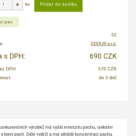
ks
53
e:
ODOUR s.r.o.
 s DPH:
690 CZK
ez DPH:
570 CZK
nost:
do 3 dnů
konkurenčních výrobků má vyšší intenzitu pachu, unikátní
stejný pach. Déle vydrží a má silnější koncentraci pachu.