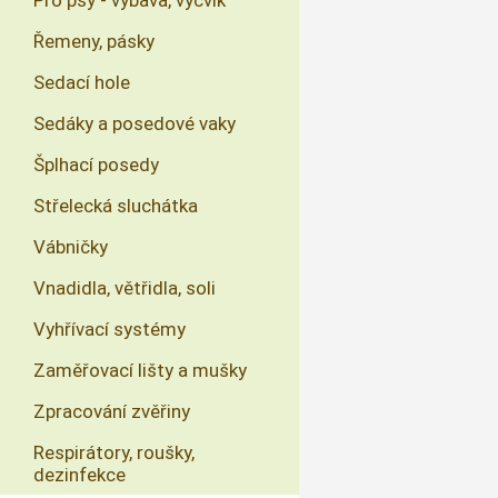
Pro psy - výbava, výcvik
Řemeny, pásky
Sedací hole
Sedáky a posedové vaky
Šplhací posedy
Střelecká sluchátka
Vábničky
Vnadidla, větřidla, soli
Vyhřívací systémy
Zaměřovací lišty a mušky
Zpracování zvěřiny
Respirátory, roušky,
dezinfekce