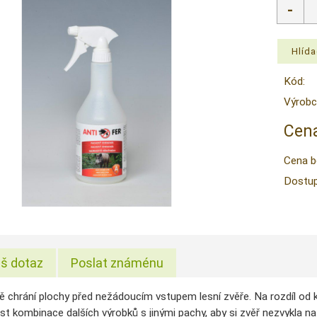
Kód:
Výrobc
Cena
Cena b
Dostup
š dotaz
Poslat známénu
ě chrání plochy před nežádoucím vstupem lesní zvěře. Na rozdíl od 
t kombinace dalších výrobků s jinými pachy, aby si zvěř nezvykla na 