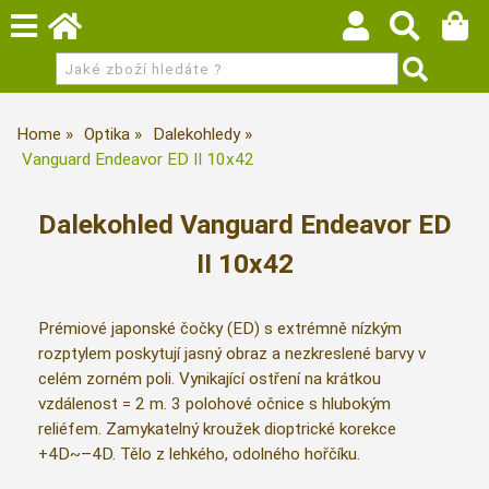
Home
Optika
Dalekohledy
Vanguard Endeavor ED II 10x42
Dalekohled Vanguard Endeavor ED
II 10x42
Prémiové japonské čočky (ED) s extrémně nízkým
rozptylem poskytují jasný obraz a nezkreslené barvy v
celém zorném poli. Vynikající ostření na krátkou
vzdálenost = 2 m. 3 polohové očnice s hlubokým
reliéfem. Zamykatelný kroužek dioptrické korekce
+4D~–4D. Tělo z lehkého, odolného hořčíku.