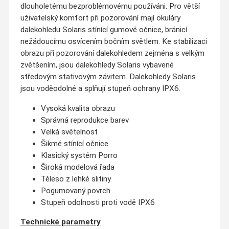
dlouholetému bezproblémovému používáni. Pro větší
uživatelský komfort při pozorování mají okuláry
dalekohledu Solaris stínící gumové očnice, bránicí
nežádoucímu osvícením bočním světlem. Ke stabilizaci
obrazu při pozorování dalekohledem zejména s velkým
zvětšením, jsou dalekohledy Solaris vybavené
středovým stativovým závitem. Dalekohledy Solaris
jsou voděodolné a splňují stupeň ochrany IPX6.
Vysoká kvalita obrazu
Správná reprodukce barev
Velká světelnost
Šikmé stínící očnice
Klasický systém Porro
Široká modelová řada
Těleso z lehké slitiny
Pogumovaný povrch
Stupeň odolnosti proti vodě IPX6
Technické parametry