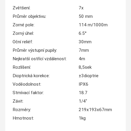
Zvětšení:
7x
Průměr objektivu:
50 mm
Zorné pole:
114 m/1000m
Zorný úhel:
6.5°
Oční reliéf:
30mm
Průměr výstupní pupily:
7mm
Nejkratší ostřící vzdálenost:
4m
Rozlíšení:
8,5sek
Dioptrická korekce:
±3dioptrie
Voděodolnost:
IPX6
Stmívací faktor:
18.7
Závit:
1/4"
Rozměry:
219x193x67mm
Hmotnost:
1kg