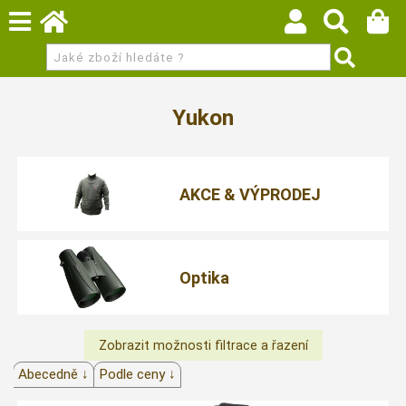
Yukon
AKCE & VÝPRODEJ
Optika
Abecedně ↓
Podle ceny ↓