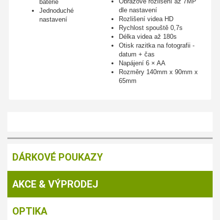
Obrazové rozlišení až 7MP
baterie
dle nastavení
Jednoduché
Rozlišení videa HD
nastavení
Rychlost spouště 0,7s
Délka videa až 180s
Otisk razitka na fotografii -
datum + čas
Napájení 6 × AA
Rozměry 140mm x 90mm x
65mm
DÁRKOVÉ POUKAZY
AKCE & VÝPRODEJ
OPTIKA