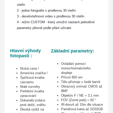
vteřin
2 - jedna fotografie s prodlevou 30 vteřin
3 - desetivteřinové video s prodlevou 30 vteřin
4 - režim CUSTOM - který umožní nastavit jednotlivé
parametry přesně podle přání uživate
Hlavní výhody
Základní parametry:
fotopasti :
Ovládání pomocí
monochromatického
Nízká cena !
displeje
Americká značka !
Přísvit 850 nm
Špičková kvalita
Tělo přístroje v šedé barvě
záznamu
Obrazový snímač CMOS až
Malé rozměry
8MP
Perfektní kvalita
Objektiv F / NE = 3,1 mm
zpracování
FOV (Zorné pole) = 60 °
Dokanalá izolace
IR-dosvit až 15m dle situace
proti dešti, sněhu
Paměťová karta až SD32GB
Dlouhá výdrž na