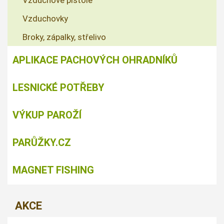
Vzduchové pistole
Vzduchovky
Broky, zápalky, střelivo
APLIKACE PACHOVÝCH OHRADNÍKŮ
LESNICKÉ POTŘEBY
VÝKUP PAROŽÍ
PARŮŽKY.CZ
MAGNET FISHING
AKCE