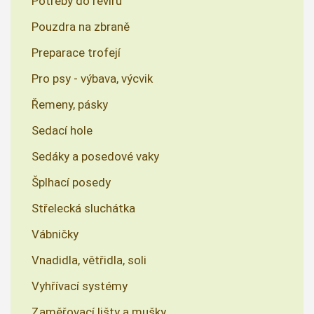
Potřeby do revíru
Pouzdra na zbraně
Preparace trofejí
Pro psy - výbava, výcvik
Řemeny, pásky
Sedací hole
Sedáky a posedové vaky
Šplhací posedy
Střelecká sluchátka
Vábničky
Vnadidla, větřidla, soli
Vyhřívací systémy
Zaměřovací lišty a mušky