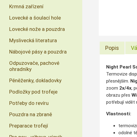
Krmná zařízení
Lovecké a šoulací hole
Lovecké nože a pouzdra
Myslivecká literatura
Popis
Vá
Nábojové pásy a pouzdra
Odpuzovače, pachové
Night Pearl 
ohradníky
Termovize dis
Pěněženky, dokladovky
přesnějším.
Ni
zoom
2x/4x
, 
Podložky pod trofeje
obrazu přes
Wi
potřebují vidět
Potřeby do revíru
Vlastnosti:
Pouzdra na zbraně
Preparace trofejí
termoviz
odolné t