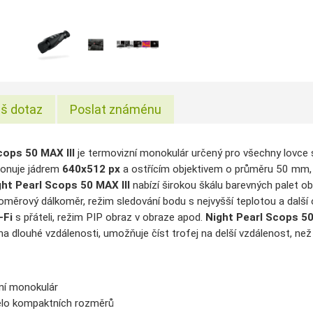
š dotaz
Poslat známénu
Scops 50 MAX
III
je termovizní monokulár určený pro všechny lovce s
ponuje jádrem
640x512 px
a ostřícím objektivem o průměru 50 mm, 
ght Pearl Scops 50 MAX
III
nabízí širokou škálu barevných palet o
poměrový dálkoměr, režim sledování bodu s nejvyšší teplotou a další
-Fi
s přáteli, režim PIP obraz v obraze apod.
Night Pearl Scops 5
 na dlouhé vzdálenosti, umožňuje číst trofej na delší vzdálenost, než
ní monokulár
ělo kompaktních rozměrů