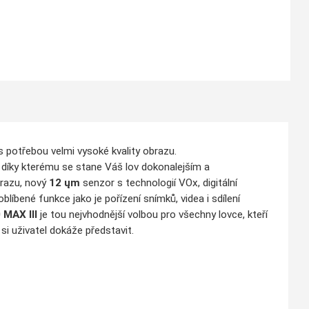
 potřebou velmi vysoké kvality obrazu.
díky kterému se stane Váš lov dokonalejším a
brazu, nový
12 ųm
senzor s technologií VOx, digitální
 oblíbené funkce
jako je pořízení snímků, videa i sdílení
0 MAX
III
je tou nejvhodnější volbou pro všechny lovce, kteří
 si uživatel dokáže představit.