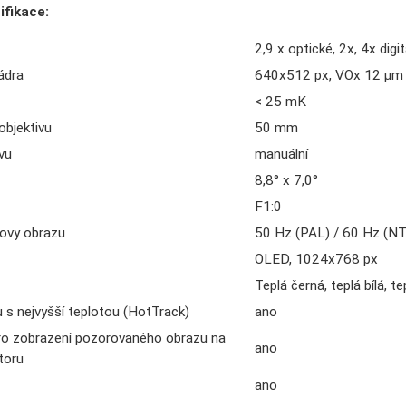
ifikace:
2,9 x optické, 2x, 4x digi
jádra
640x512 px, VOx 12 µm
< 25 mK
objektivu
50 mm
ivu
manuální
8,8° x 7,0°
F1:0
ovy obrazu
50 Hz (PAL) / 60 Hz (N
OLED, 1024x768 px
Teplá černá, teplá bílá, 
 s nejvyšší teplotou (HotTrack)
ano
ro zobrazení pozorovaného obrazu na
ano
toru
ano