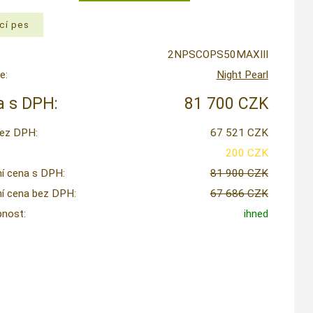
2NPSCOPS50MAXIII
e:
Night Pearl
 s DPH:
81 700 CZK
ez DPH:
67 521 CZK
200 CZK
í cena s DPH:
81 900 CZK
í cena bez DPH:
67 686 CZK
nost:
ihned