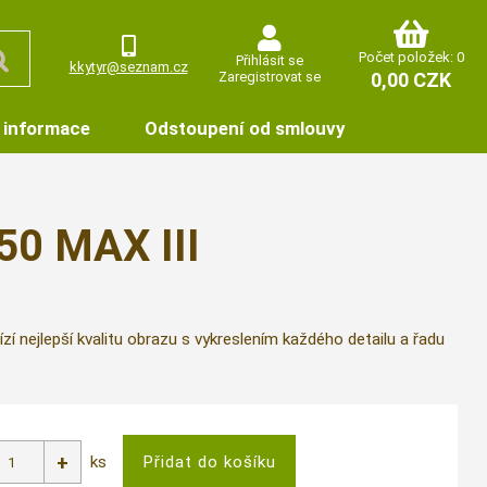
Počet položek: 0
Přihlásit se
kkytyr@seznam.cz
Zaregistrovat se
0,00 CZK
 informace
Odstoupení od smlouvy
50 MAX III
nejlepší kvalitu obrazu s vykreslením každého detailu a řadu
ks