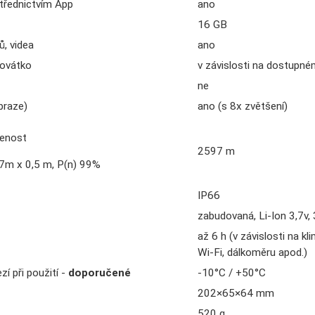
třednictvím App
ano
16 GB
ů, videa
ano
ovátko
v závislosti na dostupn
ne
braze)
ano (s 8x zvětšení)
lenost
2597 m
1,7m x 0,5 m, P(n) 99%
IP66
zabudovaná, Li-Ion 3,7v
až 6 h (v závislosti na k
Wi-Fi, dálkoměru apod.)
í při použití -
doporučené
-10°C / +50°C
202×65×64 mm
520 g