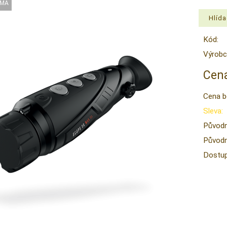
Kód:
Výrobc
Cena
Cena b
Sleva:
Původn
Původn
Dostup