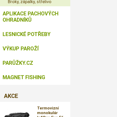
Broky, zápalky, střelivo
APLIKACE PACHOVÝCH
OHRADNÍKŮ
LESNICKÉ POTŘEBY
VÝKUP PAROŽÍ
PARŮŽKY.CZ
MAGNET FISHING
AKCE
Termovizní
monokulár