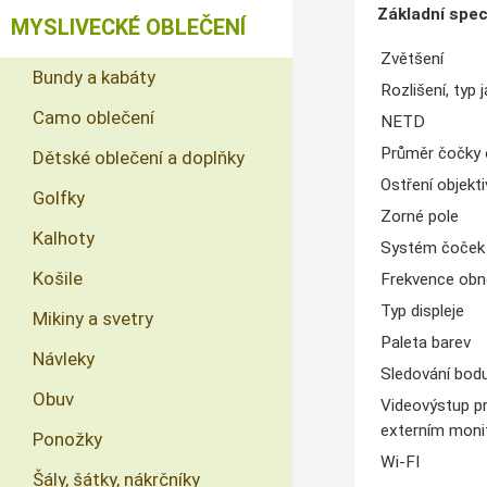
Základní spec
MYSLIVECKÉ OBLEČENÍ
Zvětšení
Bundy a kabáty
Rozlišení, typ 
Camo oblečení
NETD
Průměr čočky 
Dětské oblečení a doplňky
Ostření objekt
Golfky
Zorné pole
Kalhoty
Systém čoček
Košile
Frekvence obn
Typ displeje
Mikiny a svetry
Paleta barev
Návleky
Sledování bodu
Obuv
Videovýstup p
externím moni
Ponožky
Wi-FI
Šály, šátky, nákrčníky