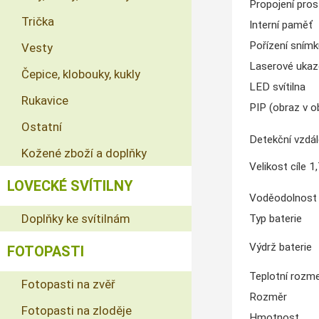
Propojení pros
Trička
Interní paměť
Pořízení snímk
Vesty
Laserové ukaz
Čepice, klobouky, kukly
LED svítilna
Rukavice
PIP (obraz v o
Ostatní
Detekční vzdá
Kožené zboží a doplňky
Velikost cíle 
LOVECKÉ SVÍTILNY
Voděodolnost
Doplňky ke svítilnám
Typ baterie
Výdrž baterie
FOTOPASTI
Teplotní rozmez
Fotopasti na zvěř
Rozměr
Fotopasti na zloděje
Hmotnost