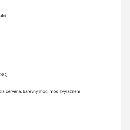
tální
TSC)
teplá červená, barevný mód, mód zvýraznění