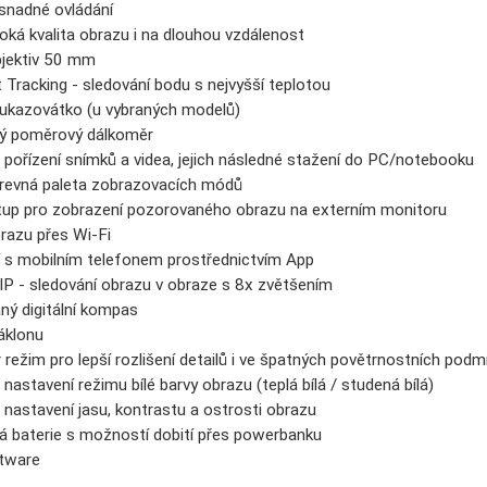
í snadné ovládání
oká kvalita obrazu i na dlouhou vzdálenost
objektiv 50 mm
Tracking - sledování bodu s nejvyšší teplotou
 ukazovátko (u vybraných modelů)
ý poměrový dálkoměr
pořízení snímků a videa, jejich následné stažení do PC/notebooku
arevná paleta zobrazovacích módů
tup pro zobrazení pozorovaného obrazu na externím monitoru
brazu přes Wi-Fi
í s mobilním telefonem prostřednictvím App
IP - sledování obrazu v obraze s 8x zvětšením
ný digitální kompas
áklonu
r režim pro lepší rozlišení detailů i ve špatných povětrnostních pod
astavení režimu bílé barvy obrazu (teplá bílá / studená bílá)
nastavení jasu, kontrastu a ostrosti obrazu
á baterie s možností dobití přes powerbanku
tware