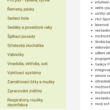
Pro psy - výbava, výcvik
intuitivn
velmi vys
Řemeny, pásky
ostřící 
Sedací hole
Hot Spot 
laserové
Sedáky a posedové vaky
vestavěn
možnost 
Šplhací posedy
široká b
Střelecká sluchátka
videovýs
sdílení o
Vábničky
propojen
Vnadidla, větřidla, soli
funkce P
integrova
Vyhřívací systémy
senzor n
ultraclea
Zaměřovací lišty a mušky
možnost n
Zpracování zvěřiny
možnost 
vestavěn
Respirátory, roušky,
nový sof
dezinfekce