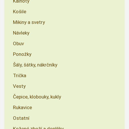
Kalhoty
Košile
Mikiny a svetry
Návleky
Obuv
Ponožky
Šály, šátky, nákrčníky
Trička
Vesty
Čepice, klobouky, kukly
Rukavice
Ostatní
Kožené zboží a doplňky