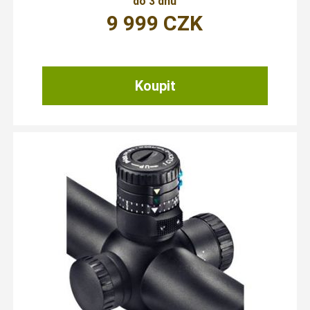
do 3 dnů
9 999
CZK