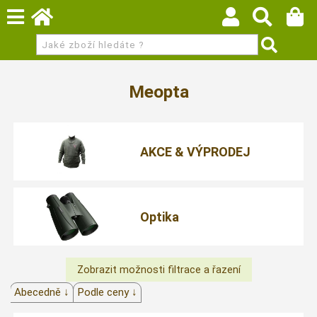
Meopta
AKCE & VÝPRODEJ
Optika
Abecedně ↓
Podle ceny ↓