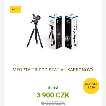
MEOPTA TRIPOD STATIV - KARBONOVÝ
ihned
3 099
3 900
CZK
6 999
CZK