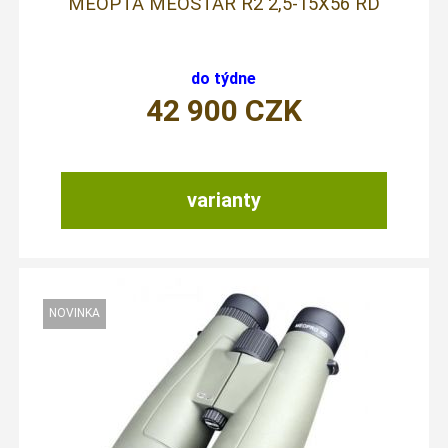
MEOPTA MEOSTAR R2 2,5-15X56 RD
do týdne
42 900
CZK
varianty