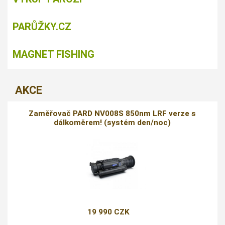
PARŮŽKY.CZ
MAGNET FISHING
AKCE
Zaměřovač PARD NV008S 850nm LRF verze s
dálkoměrem! (systém den/noc)
19 990 CZK