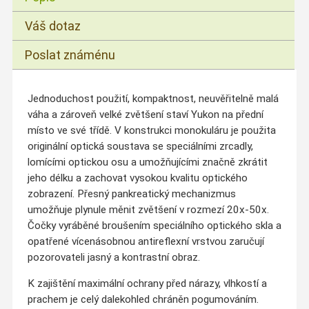
Váš dotaz
Poslat známénu
Jednoduchost použití, kompaktnost, neuvěřitelně malá
váha a zároveň velké zvětšení staví Yukon na přední
místo ve své třídě. V konstrukci monokuláru je použita
originální optická soustava se speciálními zrcadly,
lomícími optickou osu a umožňujícími značně zkrátit
jeho délku a zachovat vysokou kvalitu optického
zobrazení. Přesný pankreatický mechanizmus
umožňuje plynule měnit zvětšení v rozmezí 20x-50x.
Čočky vyráběné broušením speciálního optického skla a
opatřené vícenásobnou antireflexní vrstvou zaručují
pozorovateli jasný a kontrastní obraz.
K zajištění maximální ochrany před nárazy, vlhkostí a
prachem je celý dalekohled chráněn pogumováním.