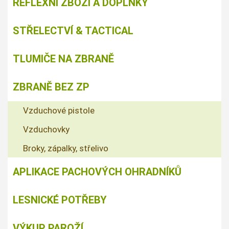
REFLEXNÍ ZBOŽÍ A DOPLŇKY
STŘELECTVÍ & TACTICAL
TLUMIČE NA ZBRANĚ
ZBRANĚ BEZ ZP
Vzduchové pistole
Vzduchovky
Broky, zápalky, střelivo
APLIKACE PACHOVÝCH OHRADNÍKŮ
LESNICKÉ POTŘEBY
VÝKUP PAROŽÍ