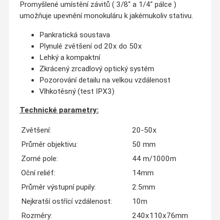
Promyšlené umístění závitů ( 3/8" a 1/4" pálce )
umožňuje upevnění monokuláru k jakémukoliv stativu.
Pankratická soustava
Plynulé zvětšení od 20x do 50x
Lehký a kompaktní
Zkrácený zrcadlový optický systém
Pozorování detailu na velkou vzdálenost
Vlhkotěsný (test IPX3)
Technické parametry:
Zvětšení:
20-50x
Průměr objektivu:
50 mm
Zorné pole:
44 m/1000m
Oční reliéf:
14mm
Průměr výstupní pupily:
2.5mm
Nejkratší ostřící vzdálenost:
10m
Rozměry:
240x110x76mm