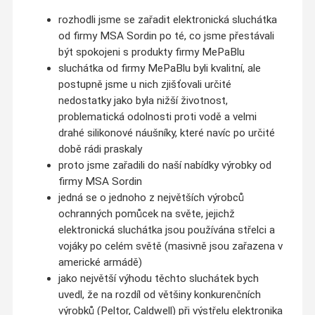
rozhodli jsme se zařadit elektronická sluchátka
od firmy MSA Sordin po té, co jsme přestávali
být spokojeni s produkty firmy MePaBlu
sluchátka od firmy MePaBlu byli kvalitní, ale
postupně jsme u nich zjišťovali určité
nedostatky jako byla nižší životnost,
problematická odolnosti proti vodě a velmi
drahé silikonové náušníky, které navíc po určité
době rádi praskaly
proto jsme zařadili do naší nabídky výrobky od
firmy MSA Sordin
jedná se o jednoho z největších výrobců
ochranných pomůcek na světe, jejichž
elektronická sluchátka jsou používána střelci a
vojáky po celém světě (masivně jsou zařazena v
americké armádě)
jako největší výhodu těchto sluchátek bych
uvedl, že na rozdíl od většiny konkurenčních
výrobků (Peltor, Caldwell) při výstřelu elektronika