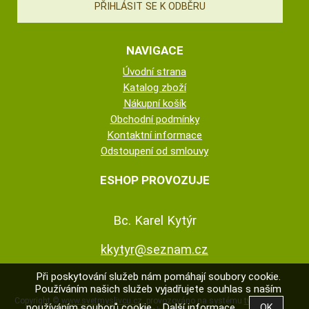
NAVIGACE
Úvodní strana
Katalog zboží
Nákupní košík
Obchodní podmínky
Kontaktní informace
Odstoupení od smlouvy
ESHOP PROVOZUJE
Bc. Karel Kytýr
kkytyr@seznam.cz
Při poskytování služeb nám pomáhají soubory cookie.
Používáním našich služeb vyjadřujete souhlas s naším
Copyright ©
www.svetmyslivcu.cz
,
provozováno na systému
tvorba
používáním souborů cookie.
Další informace