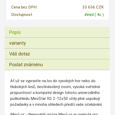
Cena bez DPH:
33 636 CZK
Dostupnost:
ihned
( 4c )
Popis
varianty
Váš dotaz
Poslat známénu
Ať už se vypravíte na lov do vysokých hor nebo do
hlubokých lesů, šestinásobný zoom, vysoká světelná
propustnost a kompatní design tohoto univerzálního
puškohledu MeoStar R2 2-12x50 vždy plně uspokojí
požadavky a v mnoha ohledech předčí vaše očekávání.
MeoLux - Nejnovější vrstva MeoLux je vyvinuta pro