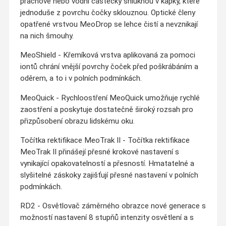
prachové nebo vodní částečky shluknou v kapky, které
jednoduše z povrchu čočky sklouznou. Optické členy
opatřené vrstvou MeoDrop se lehce čistí a nevznikají
na nich šmouhy.
MeoShield - Křemíková vrstva aplikovaná za pomoci
iontů chrání vnější povrchy čoček před poškrábáním a
oděrem, a to i v polních podmínkách.
MeoQuick - Rychloostření MeoQuick umožňuje rychlé
zaostření a poskytuje dostatečně široký rozsah pro
přizpůsobení obrazu lidskému oku.
Točítka rektifikace MeoTrak II - Točítka rektifikace
MeoTrak II přinášejí přesné krokové nastavení s
vynikající opakovatelností a přesností. Hmatatelné a
slyšitelné záskoky zajišťují přesné nastavení v polních
podmínkách.
RD2 - Osvětlovač záměrného obrazce nové generace s
možností nastavení 8 stupňů intenzity osvětlení a s