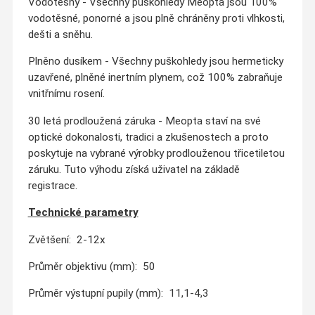
Vodotěsný - Všechny puškohledy Meopta jsou 100%
vodotěsné, ponorné a jsou plně chráněny proti vlhkosti,
dešti a sněhu.
Plněno dusíkem - Všechny puškohledy jsou hermeticky
uzavřené, plněné inertním plynem, což 100% zabraňuje
vnitřnímu rosení.
30 letá prodloužená záruka - Meopta staví na své
optické dokonalosti, tradici a zkušenostech a proto
poskytuje na vybrané výrobky prodlouženou třicetiletou
záruku. Tuto výhodu získá uživatel na základě
registrace.
Technické parametry
Zvětšení: 2-12x
Průměr objektivu (mm): 50
Průměr výstupní pupily (mm): 11,1-4,3