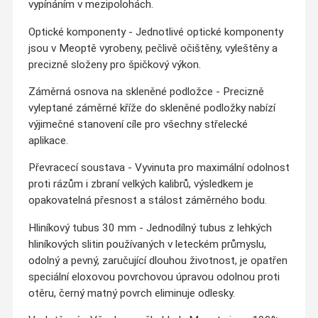
vypínáním v mezipolohách.
Optické komponenty - Jednotlivé optické komponenty
jsou v Meoptě vyrobeny, pečlivě očištěny, vyleštěny a
precizně složeny pro špičkový výkon.
Záměrná osnova na skleněné podložce - Precizně
vyleptané záměrné kříže do skleněné podložky nabízí
výjimečné stanovení cíle pro všechny střelecké
aplikace.
Převracecí soustava - Vyvinuta pro maximální odolnost
proti rázům i zbraní velkých kalibrů, výsledkem je
opakovatelná přesnost a stálost záměrného bodu.
Hliníkový tubus 30 mm - Jednodílný tubus z lehkých
hliníkových slitin používaných v leteckém průmyslu,
odolný a pevný, zaručující dlouhou životnost, je opatřen
speciální eloxovou povrchovou úpravou odolnou proti
otěru, černý matný povrch eliminuje odlesky.