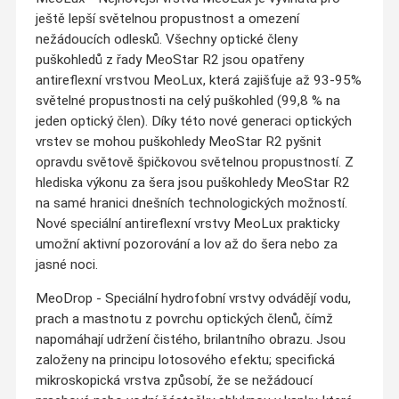
ještě lepší světelnou propustnost a omezení
nežádoucích odlesků. Všechny optické členy
puškohledů z řady MeoStar R2 jsou opatřeny
antireflexní vrstvou MeoLux, která zajišťuje až 93-95%
světelné propustnosti na celý puškohled (99,8 % na
jeden optický člen). Díky této nové generaci optických
vrstev se mohou puškohledy MeoStar R2 pyšnit
opravdu světově špičkovou světelnou propustností. Z
hlediska výkonu za šera jsou puškohledy MeoStar R2
na samé hranici dnešních technologických možností.
Nové speciální antireflexní vrstvy MeoLux prakticky
umožní aktivní pozorování a lov až do šera nebo za
jasné noci.
MeoDrop - Speciální hydrofobní vrstvy odvádějí vodu,
prach a mastnotu z povrchu optických členů, čímž
napomáhají udržení čistého, brilantního obrazu. Jsou
založeny na principu lotosového efektu; specifická
mikroskopická vrstva způsobí, že se nežádoucí