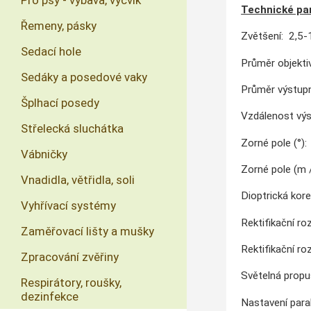
Pro psy - výbava, výcvik
Technické pa
Řemeny, pásky
Zvětšení: 2,5-
Sedací hole
Průměr objekt
Sedáky a posedové vaky
Průměr výstupn
Šplhací posedy
Vzdálenost výs
Střelecká sluchátka
Zorné pole (°)
Vábničky
Zorné pole (m 
Vnadidla, větřidla, soli
Dioptrická kore
Vyhřívací systémy
Rektifikační r
Zaměřovací lišty a mušky
Rektifikační r
Zpracování zvěřiny
Světelná propu
Respirátory, roušky,
dezinfekce
Nastavení para