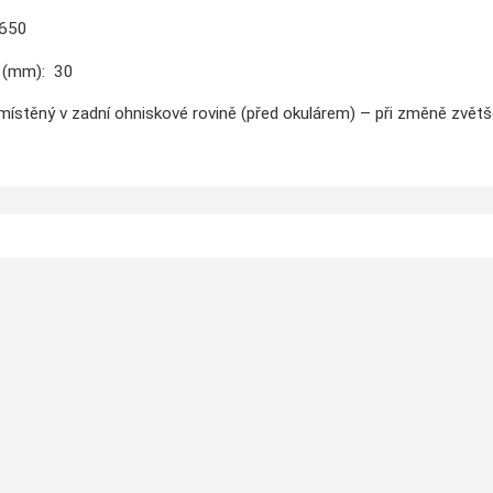
 650
 (mm): 30
místěný v zadní ohniskové rovině (před okulárem) – při změně zvětš