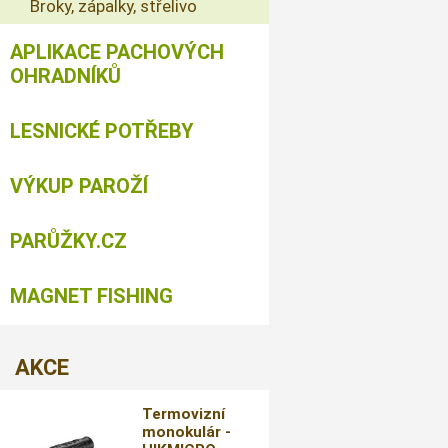
Broky, zápalky, střelivo
APLIKACE PACHOVÝCH
OHRADNÍKŮ
LESNICKÉ POTŘEBY
VÝKUP PAROŽÍ
PARŮŽKY.CZ
MAGNET FISHING
AKCE
Termovizní
monokulár -