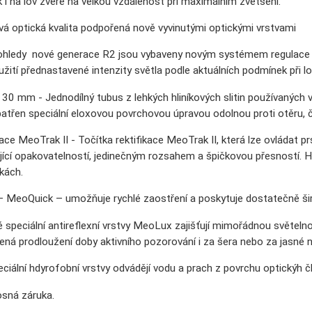
k i na lov zvěře na velkou vzdálenost při maximálním zvětšení.
ová optická kvalita podpořená nově vyvinutými optickými vrstvami
hledy nové generace R2 jsou vybaveny novým systémem regulace o
ití přednastavené intenzity světla podle aktuálních podmínek při lo
 30 mm - Jednodílný tubus z lehkých hliníkových slitin používaných 
patřen speciální eloxovou povrchovou úpravou odolnou proti otěru, 
kace MeoTrak II - Točítka rektifikace MeoTrak II, která lze ovládat 
jící opakovatelností, jedinečným rozsahem a špičkovou přesností. Hm
kách.
– MeoQuick – umožňuje rychlé zaostření a poskytuje dostatečně šir
speciální antireflexní vrstvy MeoLux zajišťují mimořádnou světel
ená prodloužení doby aktivního pozorování i za šera nebo za jasné n
ální hdyrofobní vrstvy odvádějí vodu a prach z povrchu optickýh čl
osná záruka.