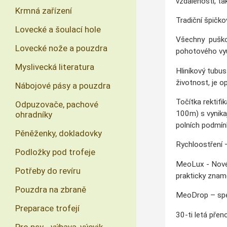
vzdálenosti, ta
Krmná zařízení
Tradiční špičk
Lovecké a šoulací hole
Všechny puško
Lovecké nože a pouzdra
pohotového využ
Myslivecká literatura
Hliníkový tubus
životnost, je o
Nábojové pásy a pouzdra
Točítka rektifi
Odpuzovače, pachové
100m) s vynika
ohradníky
polních podmín
Pěněženky, dokladovky
Rychloostření 
Podložky pod trofeje
MeoLux - Nové 
Potřeby do revíru
prakticky znam
Pouzdra na zbraně
MeoDrop – speci
Preparace trofejí
30-ti letá přen