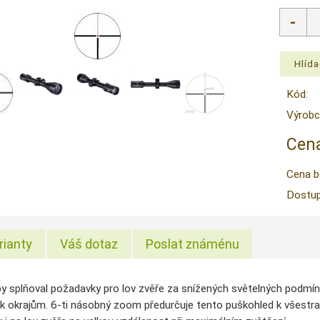
Kód:
Výrobc
Cena
Cena b
Dostup
rianty
Váš dotaz
Poslat známénu
by splňoval požadavky pro lov zvěře za snížených světelných podmí
k okrajům. 6-ti násobný zoom předurčuje tento puškohled k všestrann