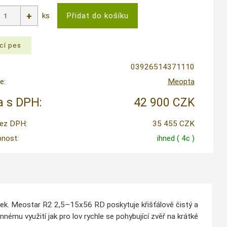
ks
03926514371110
e:
Meopta
 s DPH:
42 900 CZK
ez DPH:
35 455 CZK
nost:
ihned
( 4c )
nek. Meostar R2 2,5–15x56 RD poskytuje křišťálově čistý a
ému využití jak pro lov rychle se pohybující zvěř na krátké