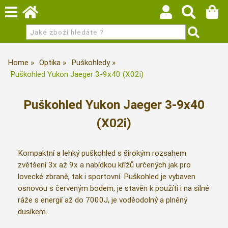
Home
Optika
Puškohledy
Puškohled Yukon Jaeger 3-9x40 (X02i)
Puškohled Yukon Jaeger 3-9x40
(X02i)
Kompaktní a lehký puškohled s širokým rozsahem
zvětšení 3x až 9x a nabídkou křížů určených jak pro
lovecké zbraně, tak i sportovní. Puškohled je vybaven
osnovou s červeným bodem, je stavěn k použíti i na silné
ráže s energií až do 7000J, je voděodolný a plněný
dusíkem.