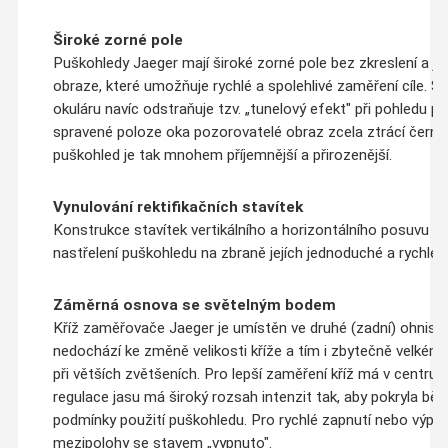
Široké zorné pole
Puškohledy Jaeger mají široké zorné pole bez zkreslení a ji
obraze, které umožňuje rychlé a spolehlivé zaměření cíle. S
okuláru navíc odstraňuje tzv. „tunelový efekt" při pohledu pře
spravené poloze oka pozorovatelé obraz zcela ztrácí černé 
puškohled je tak mnohem příjemnější a přirozenější.
Vynulování rektifikačních stavítek
Konstrukce stavítek vertikálního a horizontálního posuvu k
nastřelení puškohledu na zbraně jejích jednoduché a rychle v
Záměrná osnova se světelným bodem
Kříž zaměřovače Jaeger je umístěn ve druhé (zadní) ohnisko
nedochází ke změně velikosti kříže a tím i zbytečně velkému 
při větších zvětšeních. Pro lepší zaměření kříž má v centru 
regulace jasu má široký rozsah intenzit tak, aby pokryla bě
podmínky použití puškohledu. Pro rychlé zapnutí nebo výpn
mezipolohy se stavem „vypnuto".