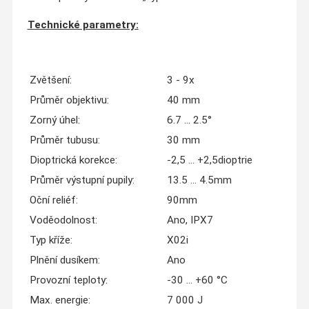
Technické parametry:
Zvětšení:
3 - 9x
Průměr objektivu:
40 mm
Zorný úhel:
6.7 ... 2.5°
Průměr tubusu:
30 mm
Dioptrická korekce:
-2,5 ... +2,5dioptrie
Průměr výstupní pupily:
13.5 ... 4.5mm
Oční reliéf:
90mm
Voděodolnost:
Ano, IPX7
Typ kříže:
X02i
Plnění dusíkem:
Ano
Provozní teploty:
-30 ... +60 °C
Max. energie:
7 000 J