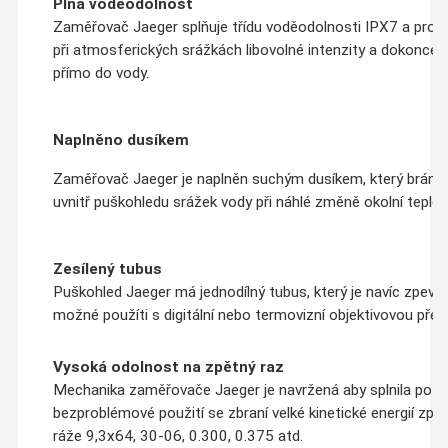
Plná voděodolnost
Zaměřovač Jaeger splňuje třídu voděodolnosti IPX7 a prot
při atmosferických srážkách libovolné intenzity a dokonce v
přímo do vody.
Naplněno dusíkem
Zaměřovač Jaeger je naplněn suchým dusíkem, který brání v
uvnitř puškohledu srážek vody při náhlé změně okolní teplot
Zesílený tubus
Puškohled Jaeger má jednodílný tubus, který je navíc zpevn
možné použíti s digitální nebo termovizní objektivovou pře
Vysoká odolnost na zpětný raz
Mechanika zaměřovače Jaeger je navržená aby splnila poža
bezproblémové použití se zbraní velké kinetické energií zpět
ráže 9,3x64, 30-06, 0.300, 0.375 atd.