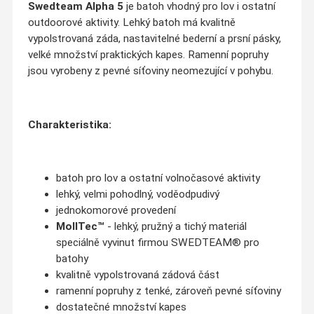
Swedteam Alpha 5
je batoh vhodný pro lov i ostatní
outdoorové aktivity. Lehký batoh má kvalitně
vypolstrovaná záda, nastavitelné bederní a prsní pásky,
velké množství praktických kapes. Ramenní popruhy
jsou vyrobeny z pevné síťoviny neomezující v pohybu.
Charakteristika:
batoh pro lov a ostatní volnočasové aktivity
lehký, velmi pohodlný, voděodpudivý
jednokomorové provedení
MollTec™
- lehký, pružný a tichý materiál
speciálně vyvinut firmou SWEDTEAM® pro
batohy
kvalitně vypolstrovaná zádová část
ramenní popruhy z tenké, zároveň pevné síťoviny
dostatečné množství kapes