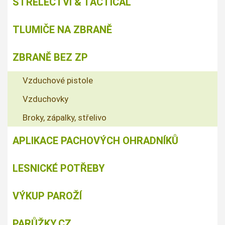
STŘELECTVÍ & TACTICAL
TLUMIČE NA ZBRANĚ
ZBRANĚ BEZ ZP
Vzduchové pistole
Vzduchovky
Broky, zápalky, střelivo
APLIKACE PACHOVÝCH OHRADNÍKŮ
LESNICKÉ POTŘEBY
VÝKUP PAROŽÍ
PARŮŽKY.CZ