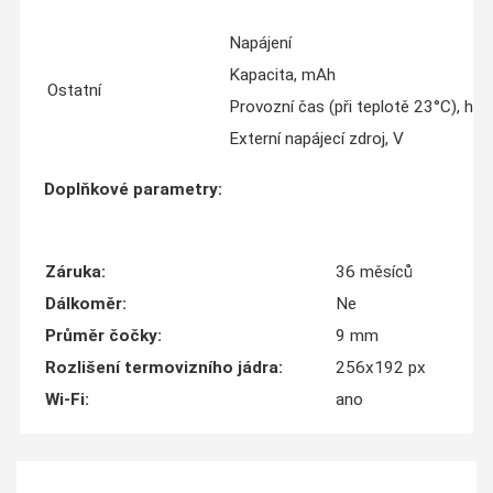
Napájení
Kapacita, mAh
Ostatní
Provozní čas (při teplotě 23°C), h
Externí napájecí zdroj, V
Doplňkové parametry:
Záruka
:
36 měsíců
Dálkoměr
:
Ne
Průměr čočky
:
9 mm
Rozlišení termovizního jádra
:
256x192 px
Wi-Fi
:
ano