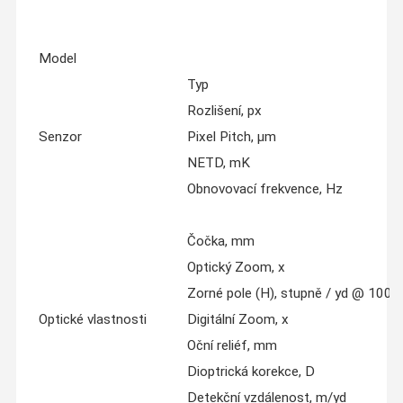
Model
Typ
Rozlišení, px
Senzor
Pixel Pitch, µm
NETD, mK
Obnovovací frekvence, Hz
Čočka, mm
Optický Zoom, x
Zorné pole (H), stupně / yd @ 100 y
Optické vlastnosti
Digitální Zoom, x
Oční reliéf, mm
Dioptrická korekce, D
Detekční vzdálenost, m/yd