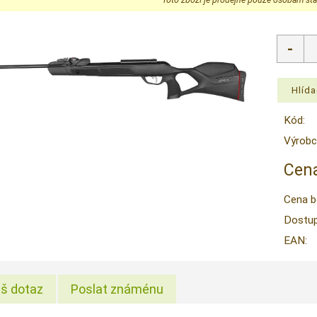
Kód:
Výrobc
Cena
Cena b
Dostup
EAN:
š dotaz
Poslat známénu