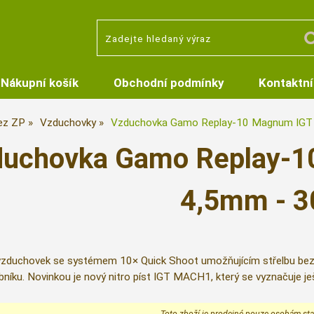
Nákupní košík
Obchodní podmínky
Kontaktní
ez ZP
Vzduchovky
Vzduchovka Gamo Replay-10 Magnum IGT
duchovka Gamo Replay-1
4,5mm - 3
zduchovek se systémem 10× Quick Shoot umožňujícím střelbu bez nu
íku. Novinkou je nový nitro píst IGT MACH1, který se vyznačuje je
Toto zboží je prodejné pouze osobám star