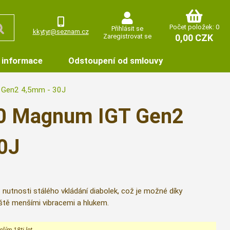
Počet položek: 0
Přihlásit se
kkytyr@seznam.cz
Zaregistrovat se
0,00 CZK
 informace
Odstoupení od smlouvy
 Gen2 4,5mm - 30J
0 Magnum IGT Gen2
0J
tnosti stálého vkládání diabolek, což je možné díky
ště menšími vibracemi a hlukem.
ším 18ti let.