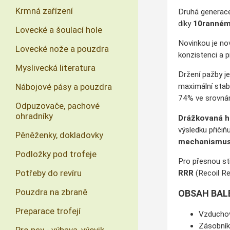
Krmná zařízení
Druhá generac
díky
10ranném
Lovecké a šoulací hole
Novinkou je nov
Lovecké nože a pouzdra
konzistenci a p
Myslivecká literatura
Držení pažby je
Nábojové pásy a pouzdra
maximální stabi
74% ve srovnán
Odpuzovače, pachové
ohradníky
Drážkovaná h
výsledku přičiň
Pěněženky, dokladovky
mechanismu
Podložky pod trofeje
Pro přesnou st
Potřeby do revíru
RRR
(Recoil Re
Pouzdra na zbraně
OBSAH BAL
Preparace trofejí
Vzducho
Zásobní