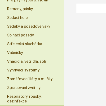
Pro psy - výbava, výcvik
Řemeny, pásky
Sedací hole
Sedáky a posedové vaky
Šplhací posedy
Střelecká sluchátka
Vábničky
Vnadidla, větřidla, soli
Vyhřívací systémy
Zaměřovací lišty a mušky
Zpracování zvěřiny
Respirátory, roušky,
dezinfekce