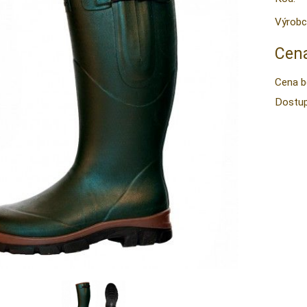
Výrobc
Cena
Cena b
Dostup