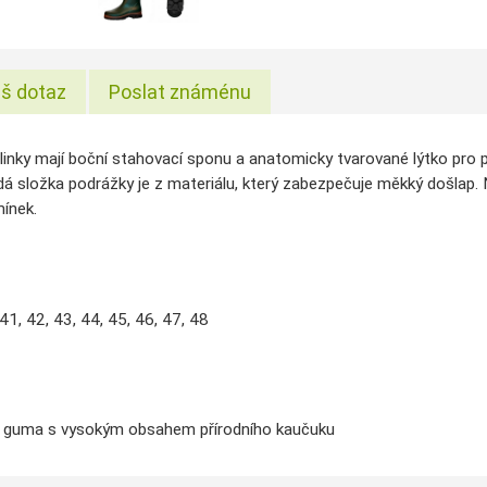
š dotaz
Poslat známénu
holinky mají boční stahovací sponu a anatomicky tvarované lýtko pro
dá složka podrážky je z materiálu, který zabezpečuje měkký došlap
ínek.
 41, 42, 43, 44, 45, 46, 47, 48
 guma s vysokým obsahem přírodního kaučuku