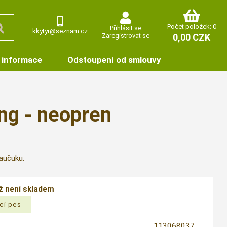
Počet položek: 0
Přihlásit se
kkytyr@seznam.cz
Zaregistrovat se
0,00 CZK
 informace
Odstoupení od smlouvy
ng - neopren
aučuku.
iž není skladem
113068037