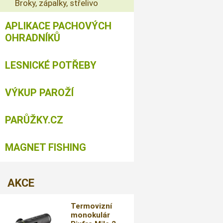
Broky, zápalky, střelivo
APLIKACE PACHOVÝCH
OHRADNÍKŮ
LESNICKÉ POTŘEBY
VÝKUP PAROŽÍ
PARŮŽKY.CZ
MAGNET FISHING
AKCE
Termovizní
monokulár