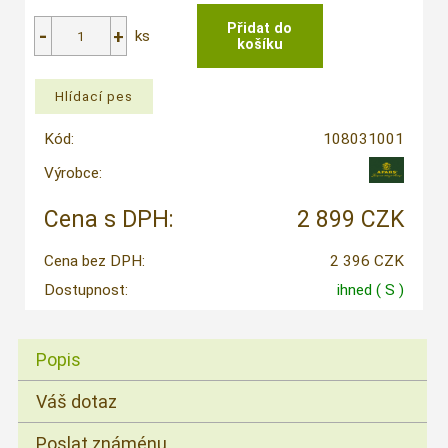
ks
Kód:
108031001
Výrobce:
Cena s DPH:
2 899 CZK
Cena bez DPH:
2 396 CZK
Dostupnost:
ihned
( S )
Popis
Váš dotaz
Poslat známénu