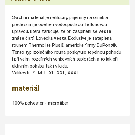
Svrchní materiál je nehlučný, příjemný na omak a
především je ošetřen vododpudivou Teflonovou
úpravou, která zaručuje, že při zašpinění se
vesta
znáze čistí. Lovecká
vesta
Exclusive je zateplena
rounem Thermolite Plus® americké firmy DuPont®.
Tento typ izolačního rouna poskytuje tepelnou pohodu
i při velmi rozdílných venkovních teplotách a to jak při
aktivním pohybu tak i v klidu.
Velikosti : S, M, L, XL, XXL, XXXL
materiál
100% polyester - microfiber