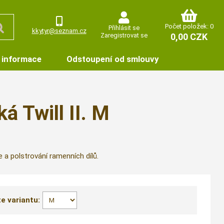
Počet položek: 0
Přihlásit se
kkytyr@seznam.cz
Zaregistrovat se
0,00 CZK
 informace
Odstoupení od smlouvy
á Twill II. M
e a polstrování ramenních dílů.
e variantu: