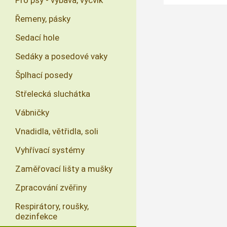
Pro psy - výbava, výcvik
Řemeny, pásky
Sedací hole
Sedáky a posedové vaky
Šplhací posedy
Střelecká sluchátka
Vábničky
Vnadidla, větřidla, soli
Vyhřívací systémy
Zaměřovací lišty a mušky
Zpracování zvěřiny
Respirátory, roušky,
dezinfekce