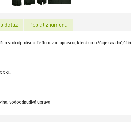
š dotaz
Poslat známénu
třen vododpudivou Teflonovou úpravou, která umožňuje snadnější či
, XXXL
avlna, vodoodpudivá úprava