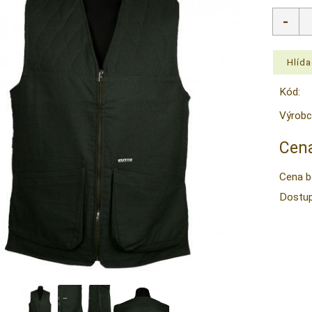
Kód:
Výrobc
Cena
Cena b
Dostup