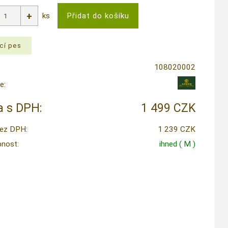
ks
108020002
e:
 s DPH:
1 499 CZK
ez DPH:
1 239 CZK
nost:
ihned
( M )