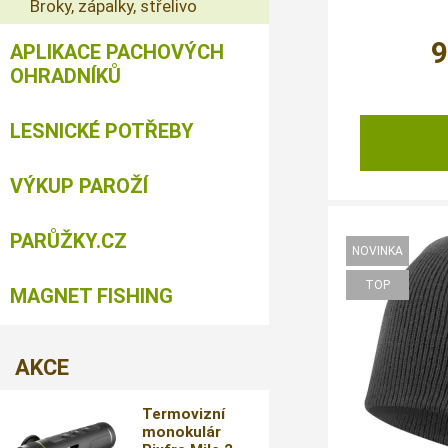
Broky, zápalky, střelivo
APLIKACE PACHOVÝCH
OHRADNÍKŮ
LESNICKÉ POTŘEBY
VÝKUP PAROŽÍ
PARŮŽKY.CZ
MAGNET FISHING
AKCE
Termovizní
monokulár