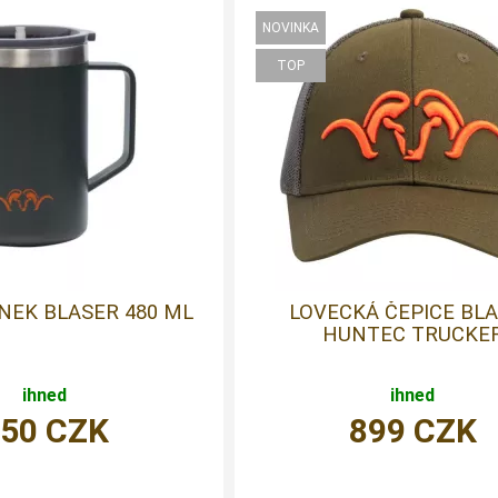
EK BLASER 480 ML
LOVECKÁ ČEPICE BL
HUNTEC TRUCKE
ihned
ihned
650
CZK
899
CZK