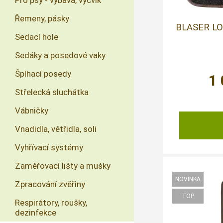
Pro psy - výbava, výcvik
Řemeny, pásky
BLASER L
Sedací hole
Sedáky a posedové vaky
Šplhací posedy
1
Střelecká sluchátka
Vábničky
Vnadidla, větřidla, soli
Vyhřívací systémy
Zaměřovací lišty a mušky
Zpracování zvěřiny
Respirátory, roušky,
dezinfekce