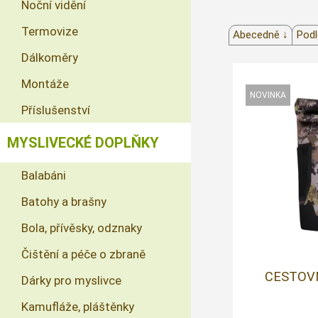
Noční vidění
Termovize
Abecedně ↓
Podl
Dálkoměry
Montáže
Příslušenství
MYSLIVECKÉ DOPLŇKY
Balabáni
Batohy a brašny
Bola, přívěsky, odznaky
Čištění a péče o zbraně
CESTOV
Dárky pro myslivce
Kamufláže, pláštěnky