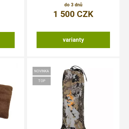
do 3 dnů
1 500
CZK
varianty