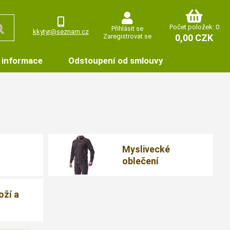
Počet položek: 0
Přihlásit se
kkytyr@seznam.cz
Zaregistrovat se
0,00 CZK
 informace
Odstoupení od smlouvy
Myslivecké
oblečení
oží a