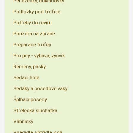
Pěněženky, dokladovky
Podložky pod trofeje
Potřeby do revíru
Pouzdra na zbraně
Preparace trofejí
Pro psy - výbava, výcvik
Řemeny, pásky
Sedací hole
Sedáky a posedové vaky
Šplhací posedy
Střelecká sluchátka
Vábničky
Vnadidla, větřidla, soli