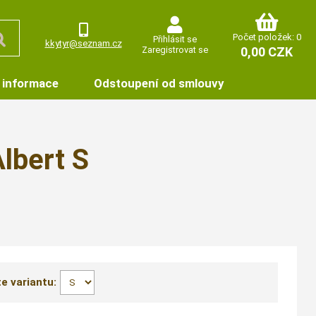
Počet položek: 0
Přihlásit se
kkytyr@seznam.cz
Zaregistrovat se
0,00 CZK
 informace
Odstoupení od smlouvy
lbert S
e variantu: