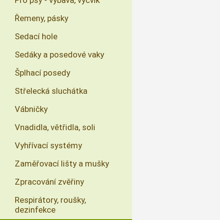
Pro psy - výbava, výcvik
Řemeny, pásky
Sedací hole
Sedáky a posedové vaky
Šplhací posedy
Střelecká sluchátka
Vábničky
Vnadidla, větřidla, soli
Vyhřívací systémy
Zaměřovací lišty a mušky
Zpracování zvěřiny
Respirátory, roušky,
dezinfekce