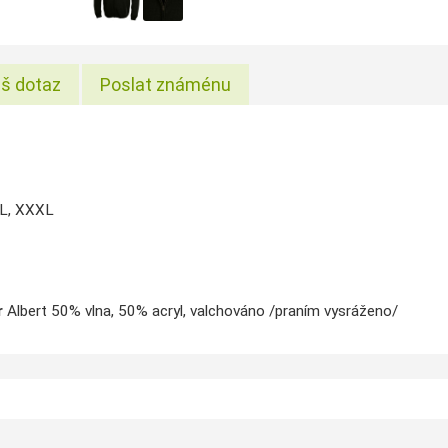
š dotaz
Poslat známénu
XL, XXXL
r
Albert 50% vlna, 50% acryl, valchováno /praním vysráženo/