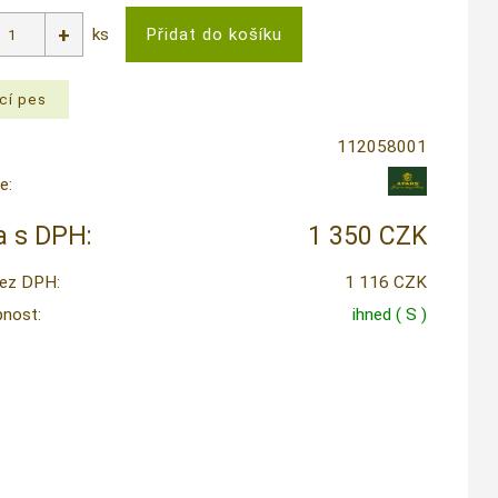
ks
112058001
e:
 s DPH:
1 350 CZK
ez DPH:
1 116 CZK
nost:
ihned
( S )